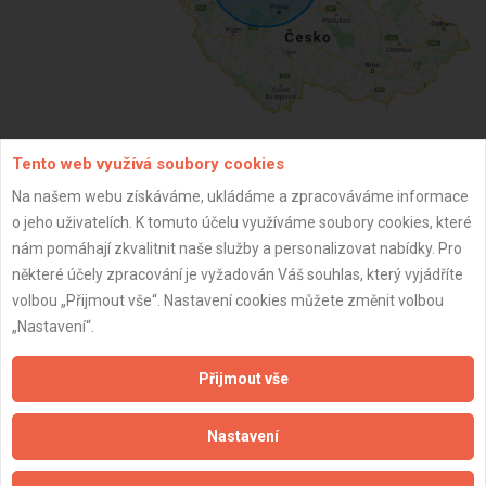
Tento web využívá soubory cookies
ZPĚT
Na našem webu získáváme, ukládáme a zpracováváme informace
o jeho uživatelích. K tomuto účelu využíváme soubory cookies, které
nám pomáhají zkvalitnit naše služby a personalizovat nabídky. Pro
Aktualizováno z portálu ARES dne 03.12.2025 12:45:02
některé účely zpracování je vyžadován Váš souhlas, který vyjádříte
volbou „Přijmout vše“. Nastavení cookies můžete změnit volbou
„Nastavení“.
Přijmout vše
Důležité informace
Naše firmy a řemeslníci
Nastavení
Zpracování a ochrana osobních údajů
Zásady pro používání souborů cookie