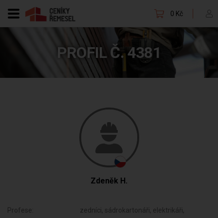
0 Kč
PROFIL Č. 4381
Zdeněk H.
Profese:
zedníci, sádrokartonáři, elektrikáři,