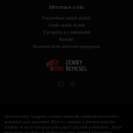
Informace o nás
Prezentace našich služeb
Ceník našich služeb
O projektu a o zakladateli
Kontakt
Možnosti bližší obchodní spolupráce
Všechny texty, fotografie i ostatní materiály publikované na těchto
stránkách jsou autorským dílem a v souladu s platnými právními
předpisy si autor vyhrazuje právo jejich výlučného vlastnictví. Jejich
další šíření, modifikace, publikování apod. podléhá písemnému