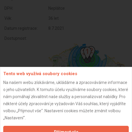
DPH:
Neplátce
Věk:
36 let
Datum registrace:
8.7.2021
Dostupnost:
Tento web využívá soubory cookies
Na našem webu získáváme, ukládáme a zpracováváme informace
o jeho uživatelích. K tomuto účelu využíváme soubory cookies, které
nám pomáhají zkvalitnit naše služby a personalizovat nabídky. Pro
některé účely zpracování je vyžadován Váš souhlas, který vyjádříte
ZPĚT
volbou „Přijmout vše“. Nastavení cookies můžete změnit volbou
„Nastavení“.
Aktualizováno z portálu ARES dne 01.12.2024 06:30:07
Přijmout vše