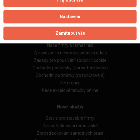
Nastavení
Zamítnout vše
Důležité informace
Naše firmy a řemeslníci
Zpracování a ochrana osobních údajů
Zásady pro používání souborů cookie
Obchodní podmínky (zprostředkování)
Obchodní podmínky (rozpočtování)
Reference
Naše excelové tabulky online
Naše služby
Servis pro stavební firmy
Zprostředkování řemeslníků
Zprostředkování samotných prací