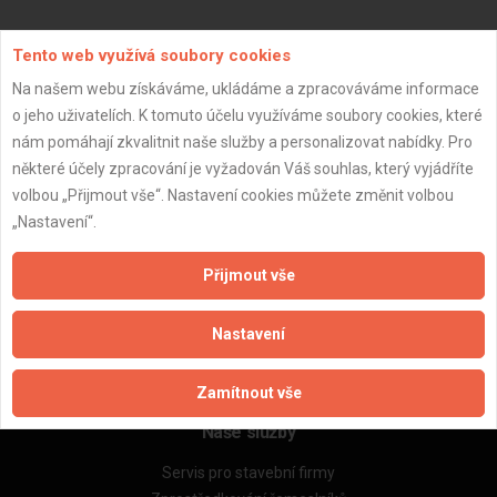
Aktualizováno z portálu ARES dne 03.01.2024 00:30:08
Tento web využívá soubory cookies
Na našem webu získáváme, ukládáme a zpracováváme informace
o jeho uživatelích. K tomuto účelu využíváme soubory cookies, které
nám pomáhají zkvalitnit naše služby a personalizovat nabídky. Pro
některé účely zpracování je vyžadován Váš souhlas, který vyjádříte
Důležité informace
volbou „Přijmout vše“. Nastavení cookies můžete změnit volbou
Naše firmy a řemeslníci
„Nastavení“.
Zpracování a ochrana osobních údajů
Zásady pro používání souborů cookie
Přijmout vše
Obchodní podmínky (zprostředkování)
Obchodní podmínky (rozpočtování)
Nastavení
Reference
Naše excelové tabulky online
Zamítnout vše
Naše služby
Servis pro stavební firmy