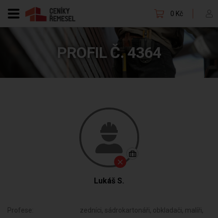
0 Kč
PROFIL Č. 4364
Lukáš S.
Profese:
zedníci, sádrokartonáři, obkladači, malíři,