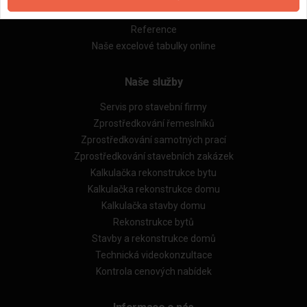
Obchodní podmínky (rozpočtování)
Reference
Naše excelové tabulky online
Naše služby
Servis pro stavební firmy
Zprostředkování řemeslníků
Zprostředkování samotných prací
Zprostředkování stavebních zakázek
Kalkulačka rekonstrukce bytu
Kalkulačka rekonstrukce domu
Kalkulačka stavby domu
Rekonstrukce bytů
Stavby a rekonstrukce domů
Technická videokonzultace
Kontrola cenových nabídek