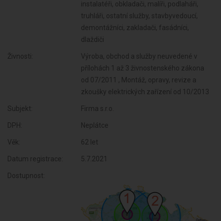
instalatéři, obkladači, malíři, podlaháři,
truhláři, ostatní služby, stavbyvedoucí,
demontážníci, zakladači, fasádníci,
dlaždiči
Živnosti:
Výroba, obchod a služby neuvedené v
přílohách 1 až 3 živnostenského zákona
od 07/2011 , Montáž, opravy, revize a
zkoušky elektrických zařízení od 10/2013
Subjekt:
Firma s.r.o.
DPH:
Neplátce
Věk:
62 let
Datum registrace:
5.7.2021
Dostupnost: