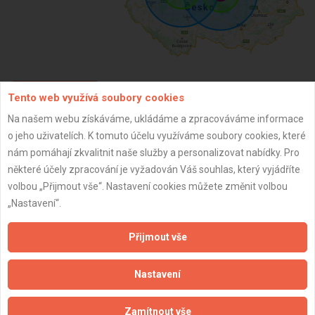
Tento web využívá soubory cookies
ZPĚT
Na našem webu získáváme, ukládáme a zpracováváme informace
o jeho uživatelích. K tomuto účelu využíváme soubory cookies, které
Aktualizováno z portálu ARES dne 31.12.2023 03:00:13
nám pomáhají zkvalitnit naše služby a personalizovat nabídky. Pro
některé účely zpracování je vyžadován Váš souhlas, který vyjádříte
volbou „Přijmout vše“. Nastavení cookies můžete změnit volbou
„Nastavení“.
Důležité informace
Přijmout vše
Naše firmy a řemeslníci
Nastavení
Zpracování a ochrana osobních údajů
Zásady pro používání souborů cookie
Zamítnout vše
Obchodní podmínky (zprostředkování)