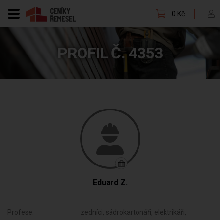
0 Kč
PROFIL Č. 4353
Eduard Z.
Profese:
zedníci, sádrokartonáři, elektrikáři,