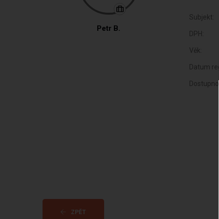
Subjekt:
Petr B.
DPH:
Věk:
Datum reg
Dostupno
ZPĚT