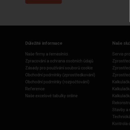
Důležité informace
Naše slu
Naše firmy a řemeslníci
Servis pr
Zpracování a ochrana osobních údajů
Zprostře
Zásady pro používání souborů cookie
Zprostře
Obchodní podmínky (zprostředkování)
Zprostře
Obchodní podmínky (rozpočtování)
Kalkulačk
Reference
Kalkulač
Naše excelové tabulky online
Kalkulač
Rekonstr
Stavby a
Technick
Kontrola 