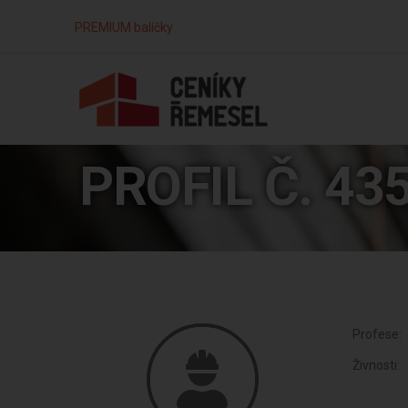
PREMIUM balíčky
PROFIL Č. 43
Profese:
Živnosti: