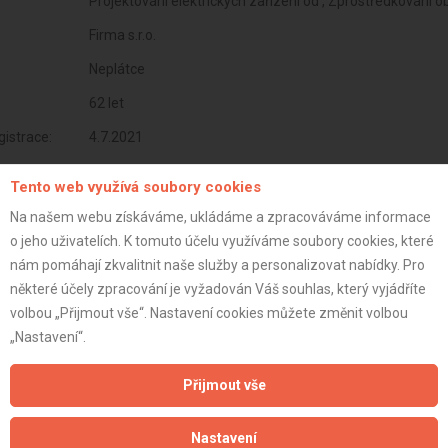
Projektování elektrických zařízení od , Zprostředkování 
Firma s.r.o.
Neplátce
62 let
istrace:
4.7.2021
st:
Tento web využívá soubory cookies
Na našem webu získáváme, ukládáme a zpracováváme informace
o jeho uživatelích. K tomuto účelu využíváme soubory cookies, které
nám pomáhají zkvalitnit naše služby a personalizovat nabídky. Pro
některé účely zpracování je vyžadován Váš souhlas, který vyjádříte
volbou „Přijmout vše“. Nastavení cookies můžete změnit volbou
„Nastavení“.
Přijmout vše
Nastavení
Aktualizováno z portálu ARES dne 06.05.2025 20:20:42