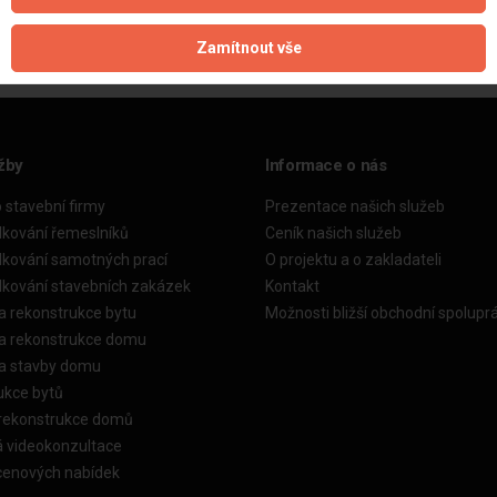
Zamítnout vše
žby
Informace o nás
o stavební firmy
Prezentace našich služeb
dkování řemeslníků
Ceník našich služeb
dkování samotných prací
O projektu a o zakladateli
dkování stavebních zakázek
Kontakt
a rekonstrukce bytu
Možnosti bližší obchodní spolupr
ka rekonstrukce domu
ka stavby domu
ukce bytů
 rekonstrukce domů
á videokonzultace
cenových nabídek