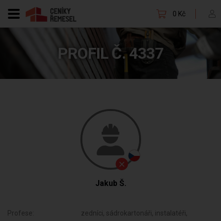
0 Kč
PROFIL Č. 4337
Jakub Š.
Profese:
zedníci, sádrokartonáři, instalatéři,