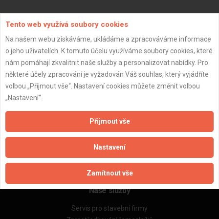
Aktualizováno z portálu ARES dne 01.01.2024 20:15:12
Tento web využívá soubory cookies
Na našem webu získáváme, ukládáme a zpracováváme informace
o jeho uživatelích. K tomuto účelu využíváme soubory cookies, které
nám pomáhají zkvalitnit naše služby a personalizovat nabídky. Pro
některé účely zpracování je vyžadován Váš souhlas, který vyjádříte
Důležité informace
volbou „Přijmout vše“. Nastavení cookies můžete změnit volbou
Naše firmy a řemeslníci
„Nastavení“.
Zpracování a ochrana osobních údajů
Zásady pro používání souborů cookie
Přijmout vše
Obchodní podmínky (zprostředkování)
Obchodní podmínky (rozpočtování)
Nastavení
Reference
Naše excelové tabulky online
Zamítnout vše
Naše služby
Servis pro stavební firmy