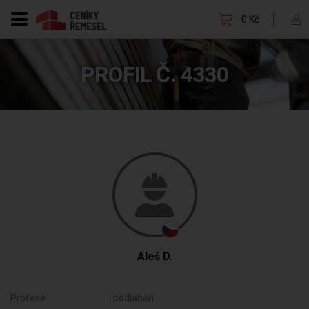
0 Kč
PROFIL Č. 4330
Aleš D.
Profese:
podlaháři