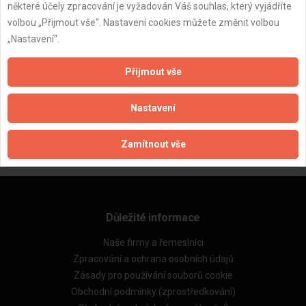
některé účely zpracování je vyžadován Váš souhlas, který vyjádříte
volbou „Přijmout vše“. Nastavení cookies můžete změnit volbou
„Nastavení“.
Přijmout vše
ZPĚT
Nastavení
Aktualizováno z portálu ARES dne 03.12.2025 22:30:03
Zamítnout vše
Důležité informace
Naše firmy a řemeslníci
Zpracování a ochrana osobních údajů
Zásady pro používání souborů cookie
Obchodní podmínky (zprostředkování)