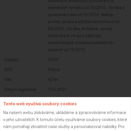
dřevěných, korkových, proutěných a
slaměných výrobků od 10/2010 , Výroba a
zpracování skla od 10/2010 , Nákup,
prodej, správa a údržba nemovitostí od
03/2020 , Výroba, instalace, opravy
elektrických strojů a přístrojů,
elektronických a telekomunikačních
zařízení od 10/2010
Subjekt:
OSVČ
DPH:
Plátce
Věk:
42 let
Datum registrace:
15.6.2021
Dostupnost:
Tento web využívá soubory cookies
Na našem webu získáváme, ukládáme a zpracováváme informace
o jeho uživatelích. K tomuto účelu využíváme soubory cookies, které
nám pomáhají zkvalitnit naše služby a personalizovat nabídky. Pro