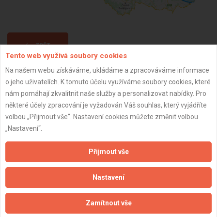
ZPĚT
Tento web využívá soubory cookies
Na našem webu získáváme, ukládáme a zpracováváme informace
Aktualizováno z portálu ARES dne 01.01.2024 21:00:10
o jeho uživatelích. K tomuto účelu využíváme soubory cookies, které
nám pomáhají zkvalitnit naše služby a personalizovat nabídky. Pro
některé účely zpracování je vyžadován Váš souhlas, který vyjádříte
volbou „Přijmout vše“. Nastavení cookies můžete změnit volbou
„Nastavení“.
Důležité informace
Přijmout vše
Naše firmy a řemeslníci
Zpracování a ochrana osobních údajů
Nastavení
Zásady pro používání souborů cookie
Obchodní podmínky (zprostředkování)
Zamítnout vše
Obchodní podmínky (rozpočtování)
Reference