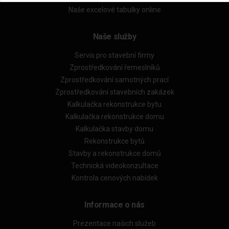
Naše excelové tabulky online
Naše služby
Servis pro stavební firmy
Zprostředkování řemeslníků
Zprostředkování samotných prací
Zprostředkování stavebních zakázek
Kalkulačka rekonstrukce bytu
Kalkulačka rekonstrukce domu
Kalkulačka stavby domu
Rekonstrukce bytů
Stavby a rekonstrukce domů
Technická videokonzultace
Kontrola cenových nabídek
Informace o nás
Prezentace našich služeb