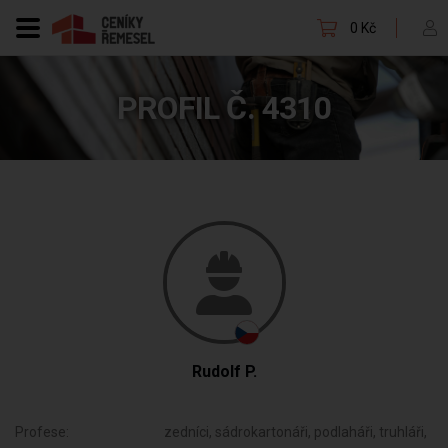
0 Kč
PROFIL Č. 4310
Rudolf P.
Profese:
zedníci, sádrokartonáři, podlaháři, truhláři,