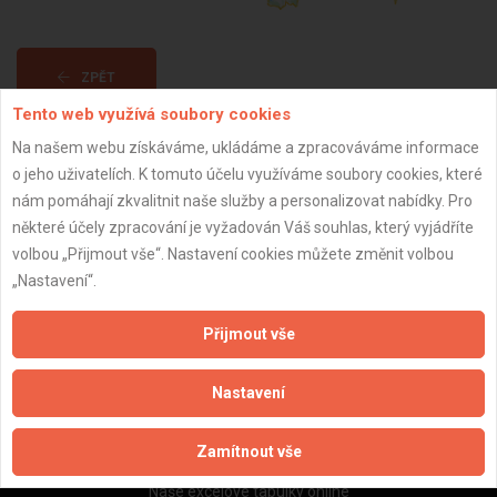
ZPĚT
Tento web využívá soubory cookies
Na našem webu získáváme, ukládáme a zpracováváme informace
Aktualizováno z portálu ARES dne 30.12.2023 04:15:15
o jeho uživatelích. K tomuto účelu využíváme soubory cookies, které
nám pomáhají zkvalitnit naše služby a personalizovat nabídky. Pro
některé účely zpracování je vyžadován Váš souhlas, který vyjádříte
volbou „Přijmout vše“. Nastavení cookies můžete změnit volbou
„Nastavení“.
Důležité informace
Naše firmy a řemeslníci
Přijmout vše
Zpracování a ochrana osobních údajů
Zásady pro používání souborů cookie
Nastavení
Obchodní podmínky (zprostředkování)
Obchodní podmínky (rozpočtování)
Zamítnout vše
Reference
Naše excelové tabulky online