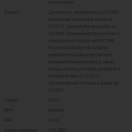
demontážníci
Živnosti:
Zámečnictví, nástrojářství od 07/1992 ,
Poskytování technických služeb od
12/2017 , Zprostředkování služeb od
10/2002 , Činnost jevištního technika v
režimu živností volných od 04/1998 ,
Provozování kulturních, kulturně-
vzdělávacích a zábavních zařízení,
pořádání kulturních produkcí, zábav,
výstav, veletrhů, přehlídek, prodejních a
obdobných akcí od 12/2017 ,
Zprostředkování obchodu a služeb od
12/2017
Subjekt:
OSVČ
DPH:
Neplátce
Věk:
62 let
Datum registrace:
19.5.2021