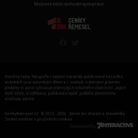
Možnosti bližší obchodní spolupráce
Všechny texty, fotografie i ostatní materiály publikované na těchto
stránkách jsou autorským dílem a v souladu s platnými právními
předpisy si autor vyhrazuje právo jejich výlučného vlastnictví. Jejich
další šíření, modifikace, publikování apod. podléhá písemnému
souhlasu autora.
CenikyRemesel.cz
© 2012 - 2026
Servis pro stavaře a stavebníky
Změnit souhlas s používáním cookies
Developed by