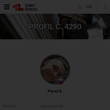
0 Kč
PROFIL Č. 4290
Pavel S.
Profese:
sádrokartonáři