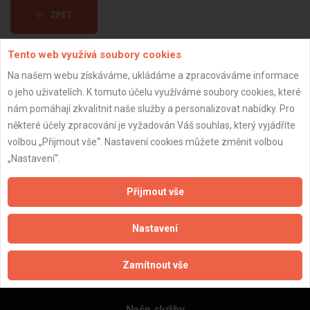
ZPĚT
Tento web využívá soubory cookies
Aktualizováno z portálu ARES dne 02.01.2024 12:00:17
Na našem webu získáváme, ukládáme a zpracováváme informace
o jeho uživatelích. K tomuto účelu využíváme soubory cookies, které
nám pomáhají zkvalitnit naše služby a personalizovat nabídky. Pro
některé účely zpracování je vyžadován Váš souhlas, který vyjádříte
volbou „Přijmout vše“. Nastavení cookies můžete změnit volbou
Důležité informace
„Nastavení“.
Naše firmy a řemeslníci
Zpracování a ochrana osobních údajů
Přijmout vše
Zásady pro používání souborů cookie
Obchodní podmínky (zprostředkování)
Nastavení
Obchodní podmínky (rozpočtování)
Reference
Zamítnout vše
Naše excelové tabulky online
Naše služby