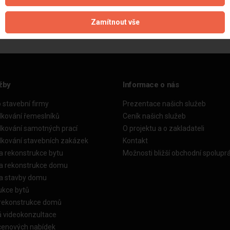
Aktualizováno z portálu ARES dne 31.12.2023 18:00:14
Zamítnout vše
žby
Informace o nás
o stavební firmy
Prezentace našich služeb
dkování řemeslníků
Ceník našich služeb
dkování samotných prací
O projektu a o zakladateli
dkování stavebních zakázek
Kontakt
a rekonstrukce bytu
Možnosti bližší obchodní spolupr
ka rekonstrukce domu
ka stavby domu
ukce bytů
 rekonstrukce domů
á videokonzultace
cenových nabídek