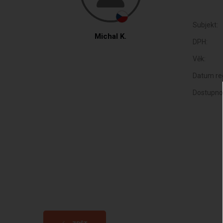
Subjekt:
Michal K.
DPH:
Věk:
Datum reg
Dostupno