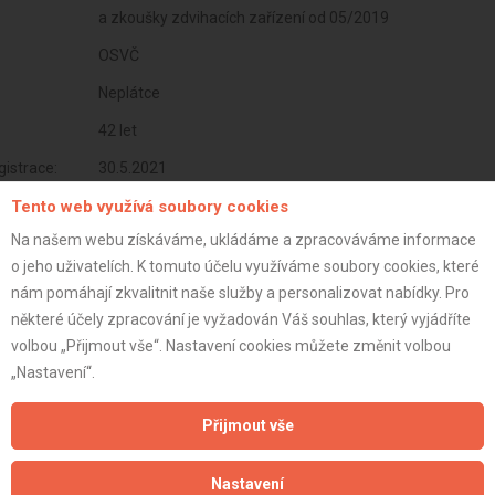
a zkoušky zdvihacích zařízení od 05/2019
OSVČ
Neplátce
42 let
istrace:
30.5.2021
st:
Tento web využívá soubory cookies
Na našem webu získáváme, ukládáme a zpracováváme informace
o jeho uživatelích. K tomuto účelu využíváme soubory cookies, které
nám pomáhají zkvalitnit naše služby a personalizovat nabídky. Pro
některé účely zpracování je vyžadován Váš souhlas, který vyjádříte
volbou „Přijmout vše“. Nastavení cookies můžete změnit volbou
„Nastavení“.
Přijmout vše
Nastavení