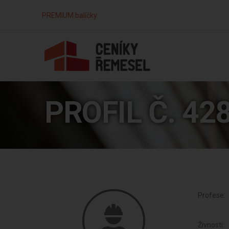
PREMIUM balíčky
PROFIL Č. 42
Profese:
Živnosti: