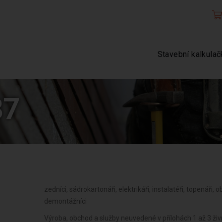
Stavební kalkulač
87
zedníci, sádrokartonáři, elektrikáři, instalatéři, topenáři, 
demontážníci
Výroba, obchod a služby neuvedené v přílohách 1 až 3 ži