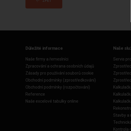
ZPĚT
Důležité informace
Naše slu
Naše firmy a řemeslníci
Servis pr
Zpracování a ochrana osobních údajů
Zprostře
Zásady pro používání souborů cookie
Zprostře
Obchodní podmínky (zprostředkování)
Zprostře
Obchodní podmínky (rozpočtování)
Kalkulačk
Reference
Kalkulač
Naše excelové tabulky online
Kalkulač
Rekonstr
Stavby a
Technick
Kontrola 