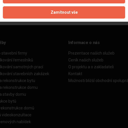
Zamítnout vše
žby
Informace o nás
o stavební firmy
Prezentace našich služeb
dkování řemeslníků
Ceník našich služeb
dkování samotných prací
O projektu a o zakladateli
dkování stavebních zakázek
Kontakt
a rekonstrukce bytu
Možnosti bližší obchodní spolupr
ka rekonstrukce domu
ka stavby domu
ukce bytů
 rekonstrukce domů
á videokonzultace
cenových nabídek