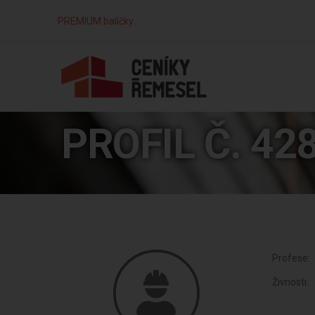
PREMIUM balíčky
PROFIL Č. 42
Profese:
Živnosti: