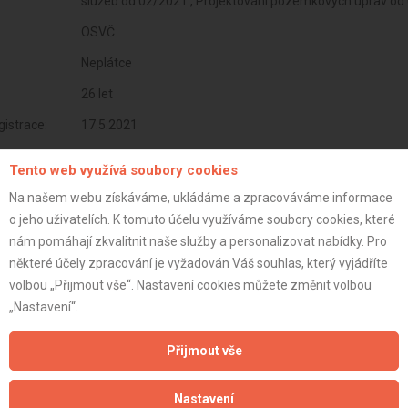
služeb od 02/2021 , Projektování pozemkových úprav od
OSVČ
Neplátce
26 let
istrace:
17.5.2021
st:
Tento web využívá soubory cookies
Na našem webu získáváme, ukládáme a zpracováváme informace
o jeho uživatelích. K tomuto účelu využíváme soubory cookies, které
nám pomáhají zkvalitnit naše služby a personalizovat nabídky. Pro
některé účely zpracování je vyžadován Váš souhlas, který vyjádříte
volbou „Přijmout vše“. Nastavení cookies můžete změnit volbou
„Nastavení“.
Přijmout vše
Nastavení
Aktualizováno z portálu ARES dne 01.12.2025 17:30:02