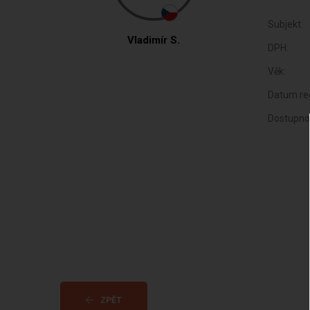
Subjekt:
Vladimír S.
DPH:
Věk:
Datum reg
Dostupno
ZPĚT