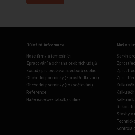
Důležité informace
Naše slu
Naše firmy a řemeslníci
Servis pr
Zpracování a ochrana osobních údajů
Zprostře
Zásady pro používání souborů cookie
Zprostře
Obchodní podmínky (zprostředkování)
Zprostře
Obchodní podmínky (rozpočtování)
Kalkulačk
Reference
Kalkulač
Naše excelové tabulky online
Kalkulač
Rekonstr
Stavby a
Technick
Kontrola 