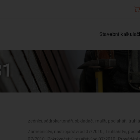
Stavební kalkulač
81
zedníci, sádrokartonáři, obkladači, malíři, podlaháři, truhl
Zámečnictví, nástrojářství od 07/2010 , Truhlářství, podlahářství od 07/2010 , Vodoinstalatérství, topenářství od 07/2010 , Pokrývačství, tesařství od 07/2010 , Provádění staveb, jejich změn a odstraňování od 09/2012 , Poskytování služeb pro rodinu a domácnost od 07/2010 , Poskytování služeb osobního charakteru a pro osobní hygienu od 07/2010 , Výroba, obchod a služby jinde nezařazené od 07/2010 , Zpracování dřeva, výroba dřevěných, korkových, proutěných a slaměných výrobků od 07/2010 , Výroba vlákniny, papíru a lepenky a zboží z těchto materiálů od 07/2010 , Vydavatelské činnosti, polygrafická výroba, knihařské a kopírovací práce od 07/2010 , Výroba, rozmnožování, distribuce, prodej, pronájem zvukových a zvukově-obrazových záznamů a výroba nenahraných nosičů údajů a záznamů od 07/2010 , Výroba koksu, surového dehtu a jiných pevných paliv od 07/2010 , Výroba textilií, textilních výrobků, oděvů a oděvních doplňků od 07/2010 , Výroba brusiv a ostatních minerálních nekovových výrobků od 07/2010 , Výroba a opravy obuvi, brašnářského a sedlářského zboží od 07/2010 , Výroba a hutní zpracování železa, drahých a neželezných kovů a jejich slitin od 07/2010 , Výroba kovových konstrukcí a kovodělných výrobků od 07/2010 , Umělecko-řemeslné zpracování kovů od 07/2010 , Povrchové úpravy a svařování kovů a dalších materiálů od 07/2010 , Výroba měřicích, zkušebních, navigačních, optických a fotografických přístrojů a zařízení od 07/2010 , Stavba a výroba plavidel od 07/2010 , Výroba a opravy čalounických výrobků od 07/2010 , Výroba hnojiv od 07/2010 , Poskytování služeb pro zemědělství, zahradnictví, rybníkářství, lesnictví a myslivost od 07/2010 , Výroba plastových a pryžových výrobků od 07/2010 , Nakládání s reprodukčním materiálem lesních dřevin od 07/2010 , Výroba stavebních hmot, porcelánových, keramických a sádrových výrobků od 07/2010 , Výroba elektronických součástek, elektrických zařízení a výroba a opravy elektrický