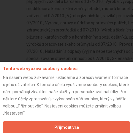
Tento web využívá soubory cookies
Na našem webu získáváme, ukládáme a zpracováváme informace
o jeho uživatelích. K tomuto účelu využíváme soubory cookies, které
nám pomáhají zkvalitnit naše služby a personalizovat nabídky. Pro
některé účely zpracování je vyžadován Váš souhlas, který vyjádříte
volbou „Přijmout vše“. Nastavení cookies můžete změnit volbou
„Nastavení“.
Přijmout vše