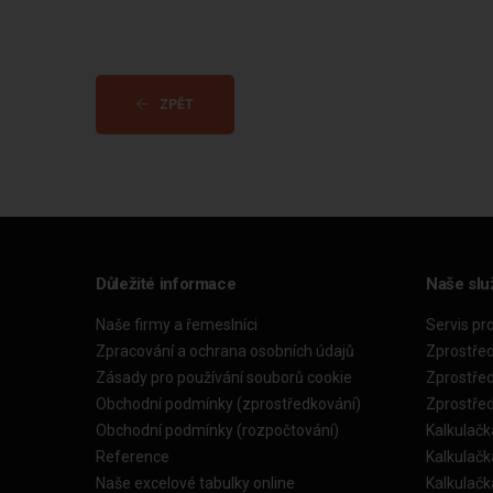
ZPĚT
Důležité informace
Naše slu
Naše firmy a řemeslníci
Servis pr
Zpracování a ochrana osobních údajů
Zprostře
Zásady pro používání souborů cookie
Zprostře
Obchodní podmínky (zprostředkování)
Zprostře
Obchodní podmínky (rozpočtování)
Kalkulačk
Reference
Kalkulač
Naše excelové tabulky online
Kalkulač