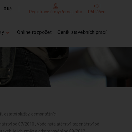
0 Kč
Registrace firmy/řemeslníka
Přihlášení
ky
Online rozpočet
Ceník stavebních prací
áři, ostatní služby, demontážníci
ch strojů, přístrojů a elektronických zařízení pracujících na malém napětí od 07/2010 , Výroba neelektrických zařízení pro domácnost od 07/2010 , Výroba strojů a zařízení od 07/2010 , Výroba motorových a přípojných vozidel a karoserií od 07/2010 , Výroba, vývoj, projektování, zkoušky, instalace, údržba, opravy, modifikace a konstrukční změny letadel, motorů letadel, vrtulí, letadlových částí a zařízení a leteckých pozemních zařízení od 07/2010 , Výroba jízdních kol, vozíků pro invalidy a jiných nemotorových dopravních prostředků od 07/2010 , Výroba, opravy a údržba sportovních potřeb, her, hraček a dětských kočárků od 07/2010 , Výroba zdravotnických prostředků od 07/2010 , Výroba školních a kancelářských potřeb, kromě výrobků z papíru, výroba bižuterie, kartáčnického a konfekčního zboží, deštníků, upomínkových předmětů od 07/2010 , Výroba dalších výrobků zpracovatelského průmyslu od 07/2010 , Provozování vodovodů a kanalizací a úprava a rozvod vody od 07/2010 , Nakládání s odpady (vyjma nebezpečných) od 07/2010 , Přípravné a dokončovací stavební práce, specializované stavební činnosti od 07/2010 , Sklenářské práce, rámování a paspartování od 07/2010 , Zprostředkování obchodu a služeb od 07/2010 , Velkoobchod a maloobchod od 07/2010 , Zastavárenská činnost a maloobchod s použitým zbožím od 07/2010 , Údržba motorových vozidel a jejich příslušenství od 07/2010 , Potrubní a pozemní doprava (vyjma železniční a silniční motorové dopravy) od 07/2010 , Skladování, balení zboží, manipulace s nákladem a technické činnosti v dopravě od 07/2010 , Zasilatelství a zastupování v celním řízení od 07/2010 , Ubytovací služby od 07/2010 , Pronájem a půjčování věcí movitých od 07/2010 , Poradenská a konzultační činnost, zpracování odborných studií a posudků od 07/2010 , Projektování pozemkových úprav od 07/2010 ,