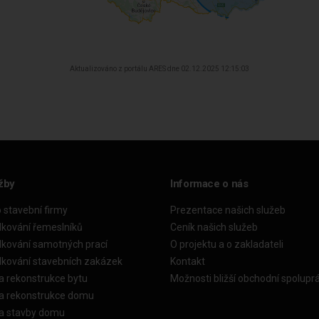
Aktualizováno z portálu ARES dne 02.12.2025 12:15:03
žby
Informace o nás
o stavební firmy
Prezentace našich služeb
dkování řemeslníků
Ceník našich služeb
dkování samotných prací
O projektu a o zakladateli
dkování stavebních zakázek
Kontakt
a rekonstrukce bytu
Možnosti bližší obchodní spolupr
ka rekonstrukce domu
ka stavby domu