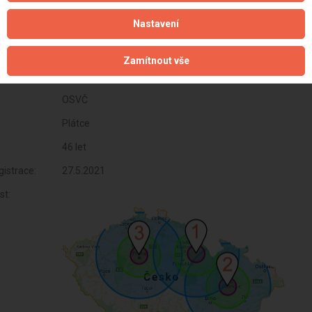
Nastavení
Zamítnout vše
OSVČ
Plátce
46 let
istrace:
27.5.2021
st: