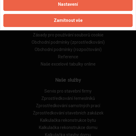
Nastavení
Důležité informace
Zamítnout vše
Naše firmy a řemeslníci
Zpracování a ochrana osobních údajů
Zásady pro používání souborů cookie
Obchodní podmínky (zprostředkování)
Obchodní podmínky (rozpočtování)
Reference
Naše excelové tabulky online
Naše služby
Servis pro stavební firmy
Zprostředkování řemeslníků
Zprostředkování samotných prací
Zprostředkování stavebních zakázek
Kalkulačka rekonstrukce bytu
Kalkulačka rekonstrukce domu
Kalkulačka stavby domu