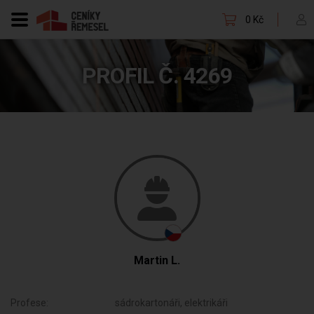
0 Kč
PROFIL Č. 4269
Martin L.
Profese:
sádrokartonáři, elektrikáři