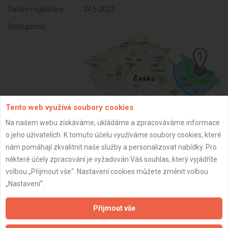
Datum registrace:
24.5.2021
Dostupnost:
Tento web využívá soubory cookies
Na našem webu získáváme, ukládáme a zpracováváme informace
o jeho uživatelích. K tomuto účelu využíváme soubory cookies, které
ZPĚT
nám pomáhají zkvalitnit naše služby a personalizovat nabídky. Pro
některé účely zpracování je vyžadován Váš souhlas, který vyjádříte
volbou „Přijmout vše“. Nastavení cookies můžete změnit volbou
Aktualizováno z portálu ARES dne 02.12.2024 08:15:09
„Nastavení“.
Přijmout vše