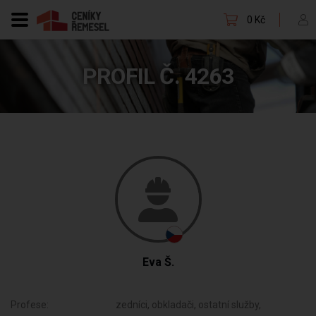
0 Kč
PROFIL Č. 4263
Eva Š.
Profese:
zedníci, obkladači, ostatní služby,