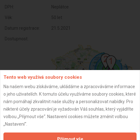
DPH:
Neplátce
Věk:
50 let
Datum registrace:
21.5.2021
Dostupnost:
Tento web využívá soubory cookies
Na našem webu získáváme, ukládáme a zpracováváme informace
o jeho uživatelích. K tomuto účelu využíváme soubory cookies, které
nám pomáhají zkvalitnit naše služby a personalizovat nabídky. Pro
některé účely zpracování je vyžadován Váš souhlas, který vyjádříte
ZPĚT
volbou „Přijmout vše“. Nastavení cookies můžete změnit volbou
„Nastavení“.
Aktualizováno z portálu ARES dne 01.01.2024 01:00:13
Přijmout vše