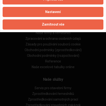
Nastavení
Důležité informace
Zamítnout vše
Naše firmy a řemeslníci
Zpracování a ochrana osobních údajů
Zásady pro používání souborů cookie
Obchodní podmínky (zprostředkování)
Obchodní podmínky (rozpočtování)
Reference
Naše excelové tabulky online
Naše služby
Servis pro stavební firmy
Zprostředkování řemeslníků
Zprostředkování samotných prací
Zprostředkování stavebních zakázek