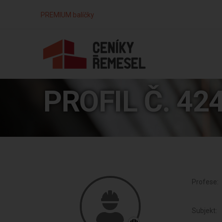
PREMIUM balíčky
PROFIL Č. 42
Profese:
Subjekt: