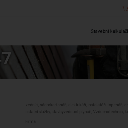
Stavební kalkulač
47
zedníci, sádrokartonáři, elektrikáři, instalatéři, topenáři, ob
ostatní služby, stavbyvedoucí, plynaři, Vzduchotechnici, 
Firma