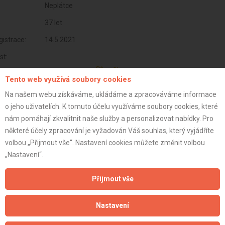
Neplátce
37 let
istrace:
14.5.2021
st:
Tento web využívá soubory cookies
Na našem webu získáváme, ukládáme a zpracováváme informace
o jeho uživatelích. K tomuto účelu využíváme soubory cookies, které
nám pomáhají zkvalitnit naše služby a personalizovat nabídky. Pro
některé účely zpracování je vyžadován Váš souhlas, který vyjádříte
volbou „Přijmout vše“. Nastavení cookies můžete změnit volbou
„Nastavení“.
Přijmout vše
Aktualizováno z portálu ARES dne 04.01.2024 22:30:08
Nastavení