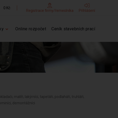
0 Kč
Registrace firmy/řemeslníka
Přihlášení
ky
Online rozpočet
Ceník stavebních prací
kladači, malíři, lakýrníci, tapetáři, podlaháři, truhláři,
kominíci, demontážníci