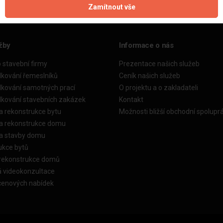
Zamítnout vše
žby
Informace o nás
o stavební firmy
Prezentace našich služeb
dkování řemeslníků
Ceník našich služeb
dkování samotných prací
O projektu a o zakladateli
dkování stavebních zakázek
Kontakt
a rekonstrukce bytu
Možnosti bližší obchodní spolupr
ka rekonstrukce domu
ka stavby domu
ukce bytů
 rekonstrukce domů
á videokonzultace
cenových nabídek