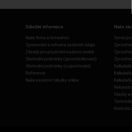
Důležité informace
Naše slu
Naše firmy a řemeslníci
Servis pr
Zpracování a ochrana osobních údajů
Zprostře
Zásady pro používání souborů cookie
Zprostře
Obchodní podmínky (zprostředkování)
Zprostře
Obchodní podmínky (rozpočtování)
Kalkulačk
Reference
Kalkulač
Naše excelové tabulky online
Kalkulač
Rekonstr
Stavby a
Technick
Kontrola 