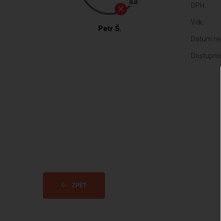
DPH:
Věk:
Petr Š.
Datum reg
Dostupno
ZPĚT