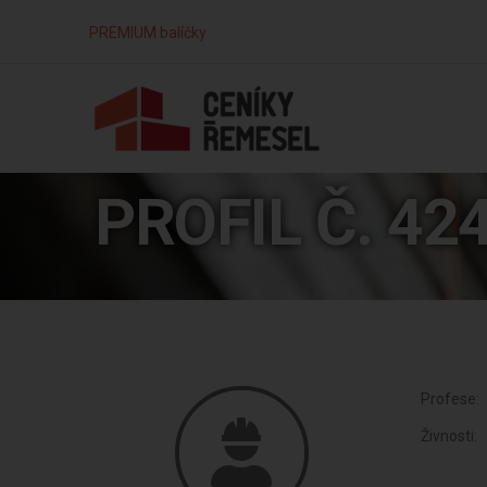
PREMIUM balíčky
PROFIL Č. 42
Profese:
Živnosti: