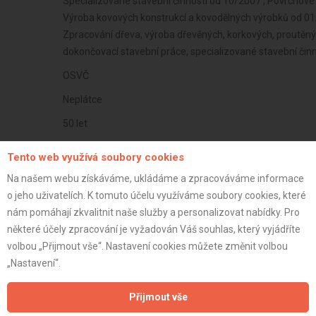
Specializované stavební činnosti od 10/2007 , Povrchové 
Výroba kovových konstrukcí a kovodělných výrobků od 0
Zpracování dřeva, výroba dřevěných, korkových, proutěn
dokončovací stavební práce, specializované stavební čin
OSVČ
Neplátce
50 let
istrace:
16.5.2021
Tento web využívá soubory cookies
st:
Na našem webu získáváme, ukládáme a zpracováváme informace
o jeho uživatelích. K tomuto účelu využíváme soubory cookies, které
nám pomáhají zkvalitnit naše služby a personalizovat nabídky. Pro
některé účely zpracování je vyžadován Váš souhlas, který vyjádříte
volbou „Přijmout vše“. Nastavení cookies můžete změnit volbou
„Nastavení“.
Přijmout vše