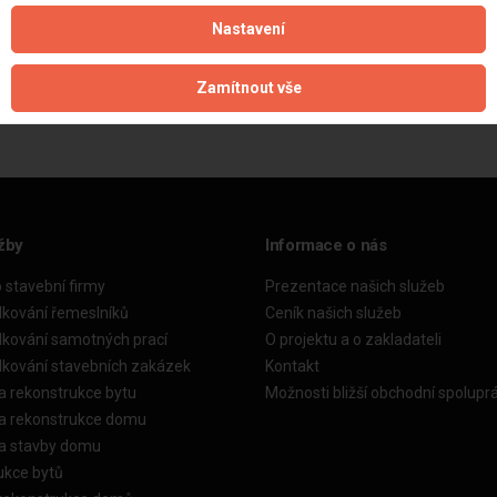
Nastavení
Aktualizováno z portálu ARES dne 03.12.2024 08:15:08
Zamítnout vše
žby
Informace o nás
o stavební firmy
Prezentace našich služeb
dkování řemeslníků
Ceník našich služeb
dkování samotných prací
O projektu a o zakladateli
dkování stavebních zakázek
Kontakt
a rekonstrukce bytu
Možnosti bližší obchodní spolupr
ka rekonstrukce domu
ka stavby domu
ukce bytů