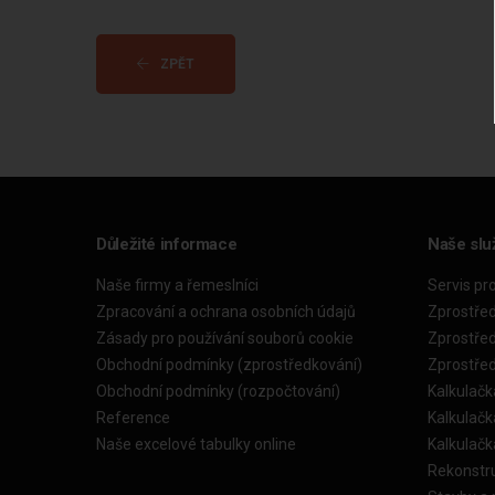
ZPĚT
Důležité informace
Naše slu
Naše firmy a řemeslníci
Servis pr
Zpracování a ochrana osobních údajů
Zprostře
Zásady pro používání souborů cookie
Zprostře
Obchodní podmínky (zprostředkování)
Zprostře
Obchodní podmínky (rozpočtování)
Kalkulačk
Reference
Kalkulač
Naše excelové tabulky online
Kalkulač
Rekonstr