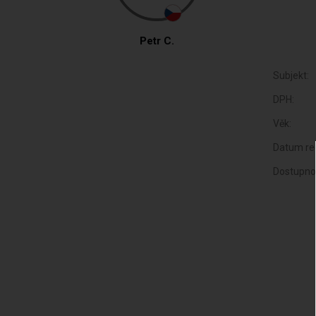
Petr C.
Subjekt:
DPH:
Věk:
Datum reg
Dostupno