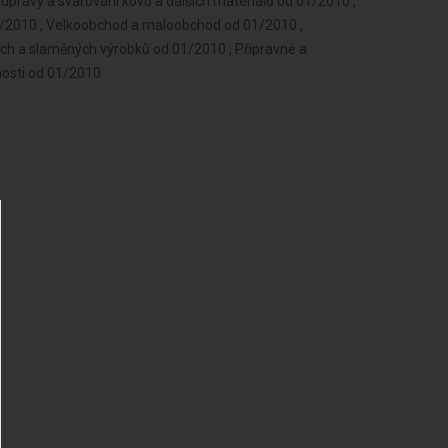
úpravy a svařování kovů a dalších materiálů od 01/2010 ,
1/2010 , Velkoobchod a maloobchod od 01/2010 ,
ých a slaměných výrobků od 01/2010 , Přípravné a
nosti od 01/2010