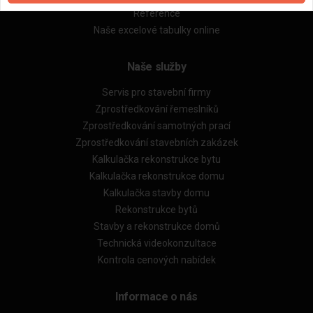
Reference
Naše excelové tabulky online
Naše služby
Servis pro stavební firmy
Zprostředkování řemeslníků
Zprostředkování samotných prací
Zprostředkování stavebních zakázek
Kalkulačka rekonstrukce bytu
Kalkulačka rekonstrukce domu
Kalkulačka stavby domu
Rekonstrukce bytů
Stavby a rekonstrukce domů
Technická videokonzultace
Kontrola cenových nabídek
Informace o nás