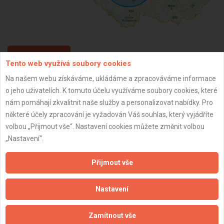
ZPĚT
Tento web využívá soubory cookies
Na našem webu získáváme, ukládáme a zpracováváme informace
o jeho uživatelích. K tomuto účelu využíváme soubory cookies, které
Aktualizováno z portálu ARES dne 31.12.2023 10:00:10
nám pomáhají zkvalitnit naše služby a personalizovat nabídky. Pro
některé účely zpracování je vyžadován Váš souhlas, který vyjádříte
volbou „Přijmout vše“. Nastavení cookies můžete změnit volbou
„Nastavení“.
Důležité informace
Přijmout vše
Naše firmy a řemeslníci
Zpracování a ochrana osobních údajů
Nastavení
Zásady pro používání souborů cookie
Obchodní podmínky (zprostředkování)
Zamítnout vše
Obchodní podmínky (rozpočtování)