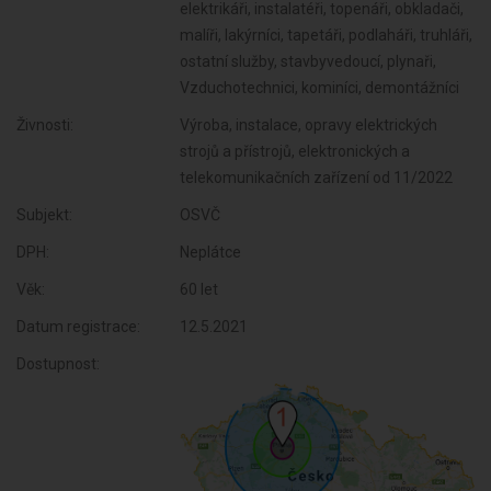
elektrikáři, instalatéři, topenáři, obkladači,
malíři, lakýrníci, tapetáři, podlaháři, truhláři,
ostatní služby, stavbyvedoucí, plynaři,
Vzduchotechnici, kominíci, demontážníci
Živnosti:
Výroba, instalace, opravy elektrických
strojů a přístrojů, elektronických a
telekomunikačních zařízení od 11/2022
Subjekt:
OSVČ
DPH:
Neplátce
Věk:
60 let
Datum registrace:
12.5.2021
Dostupnost: