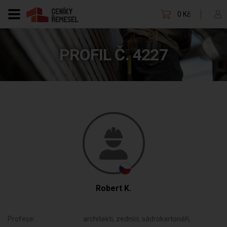
0 Kč
PROFIL Č. 4227
Robert K.
Profese:
architekti, zedníci, sádrokartonáři,