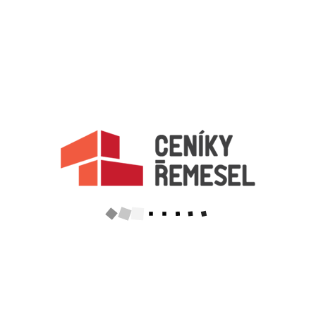
ZPĚT
Aktualizováno z portálu ARES dne 30.12.2023 10:00:12
Důležité informace
Naše firmy a řemeslníci
Zpracování a ochrana osobních údajů
Zásady pro používání souborů cookie
Obchodní podmínky (zprostředkování)
Obchodní podmínky (rozpočtování)
Reference
Naše excelové tabulky online