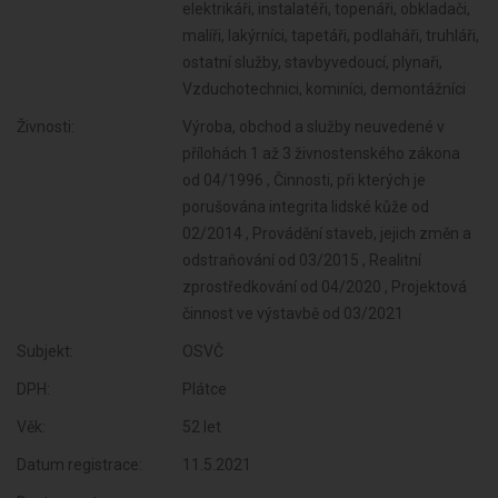
elektrikáři, instalatéři, topenáři, obkladači,
malíři, lakýrníci, tapetáři, podlaháři, truhláři,
ostatní služby, stavbyvedoucí, plynaři,
Vzduchotechnici, kominíci, demontážníci
Živnosti:
Výroba, obchod a služby neuvedené v
přílohách 1 až 3 živnostenského zákona
od 04/1996 , Činnosti, při kterých je
porušována integrita lidské kůže od
02/2014 , Provádění staveb, jejich změn a
odstraňování od 03/2015 , Realitní
zprostředkování od 04/2020 , Projektová
činnost ve výstavbě od 03/2021
Subjekt:
OSVČ
DPH:
Plátce
Věk:
52 let
Datum registrace:
11.5.2021