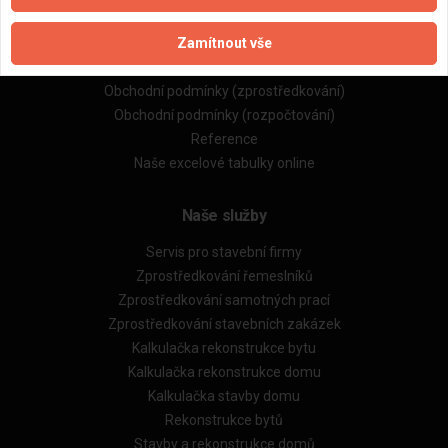
Naše firmy a řemeslníci
Zamítnout vše
Zpracování a ochrana osobních údajů
Zásady pro používání souborů cookie
Obchodní podmínky (zprostředkování)
Obchodní podmínky (rozpočtování)
Reference
Naše excelové tabulky online
Naše služby
Servis pro stavební firmy
Zprostředkování řemeslníků
Zprostředkování samotných prací
Zprostředkování stavebních zakázek
Kalkulačka rekonstrukce bytu
Kalkulačka rekonstrukce domu
Kalkulačka stavby domu
Rekonstrukce bytů
Stavby a rekonstrukce domů