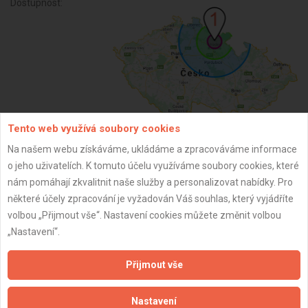
Dostupnost:
Tento web využívá soubory cookies
Na našem webu získáváme, ukládáme a zpracováváme informace
ZPĚT
o jeho uživatelích. K tomuto účelu využíváme soubory cookies, které
nám pomáhají zkvalitnit naše služby a personalizovat nabídky. Pro
některé účely zpracování je vyžadován Váš souhlas, který vyjádříte
Aktualizováno z portálu ARES dne 30.12.2023 05:15:08
volbou „Přijmout vše“. Nastavení cookies můžete změnit volbou
„Nastavení“.
Přijmout vše
Důležité informace
Nastavení