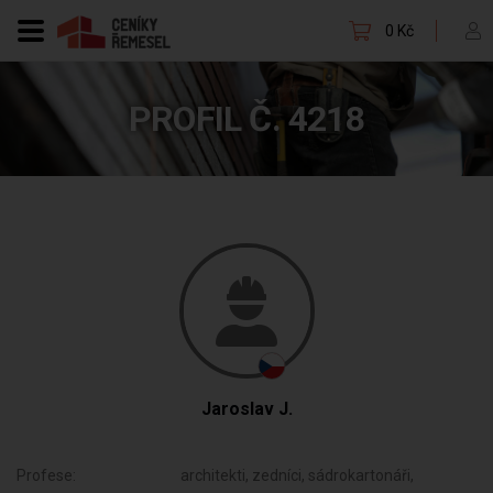
0 Kč
PROFIL Č. 4218
Jaroslav J.
Profese:
architekti, zedníci, sádrokartonáři,