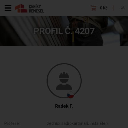
0 Kč
PROFIL Č. 4207
Radek F.
Profese:
zedníci, sádrokartonáři, instalatéři,