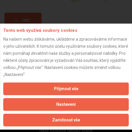
ZPĚT
Tento web využívá soubory cookies
Na našem webu získáváme, ukládáme a zpracováváme informace
Aktualizováno z portálu ARES dne 03.12.2025 22:15:01
o jeho uživatelích. K tomuto účelu využíváme soubory cookies, které
nám pomáhají zkvalitnit naše služby a personalizovat nabídky. Pro
některé účely zpracování je vyžadován Váš souhlas, který vyjádříte
volbou „Přijmout vše“. Nastavení cookies můžete změnit volbou
„Nastavení“.
Důležité informace
Naše firmy a řemeslníci
Přijmout vše
Zpracování a ochrana osobních údajů
Zásady pro používání souborů cookie
Nastavení
Obchodní podmínky (zprostředkování)
Obchodní podmínky (rozpočtování)
Zamítnout vše
Reference
Naše excelové tabulky online