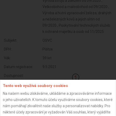
Výroba strojů a zařízení od 09/2020 ,
Velkoobchod a maloobchod od 09/2020 ,
Výroba a hutní zpracování železa, drahých
a neželezných kovů a jejich slitin od
09/2020 , Poskytování technických služeb
k ochraně majetku a osob od 11/2025
Subjekt:
OSVČ
DPH:
Plátce
Věk:
39 let
Datum registrace:
9.5.2021
Dostupnost:
Tento web využívá soubory cookies
Na našem webu získáváme, ukládáme a zpracováváme informace
o jeho uživatelích. K tomuto účelu využíváme soubory cookies, které
nám pomáhají zkvalitnit naše služby a personalizovat nabídky. Pro
některé účely zpracování je vyžadován Váš souhlas, který vyjádříte