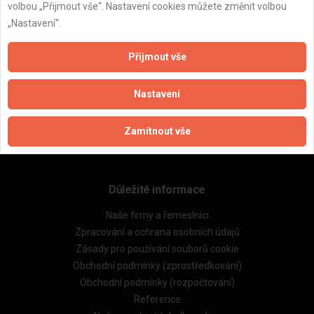
volbou „Přijmout vše“. Nastavení cookies můžete změnit volbou
„Nastavení“.
ZPĚT
Přijmout vše
Nastavení
Aktualizováno z portálu ARES dne 02.12.2025 13:30:02
Zamítnout vše
Důležité informace
Naše firmy a řemeslníci
Zpracování a ochrana osobních údajů
Zásady pro používání souborů cookie
Obchodní podmínky (zprostředkování)
Obchodní podmínky (rozpočtování)
Reference