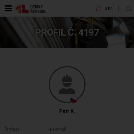
0 Kč
PROFIL Č. 4197
Petr K.
Profese:
elektrikáři