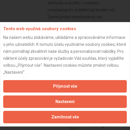
obchodu a služeb, v rozsahu
nevyžadujícím zvláštní oprávnění. od ,
Zemní práce mechanismy. od ,
Vyrovnávání podlah a pokládání
Tento web využívá soubory cookies
podlahových krytin a koberců. od
Na našem webu získáváme, ukládáme a zpracováváme informace
Subjekt:
Firma s.r.o.
o jeho uživatelích. K tomuto účelu využíváme soubory cookies, které
DPH:
Plátce
nám pomáhají zkvalitnit naše služby a personalizovat nabídky. Pro
některé účely zpracování je vyžadován Váš souhlas, který vyjádříte
Věk:
78 let
volbou „Přijmout vše“. Nastavení cookies můžete změnit volbou
Datum registrace:
8.5.2021
„Nastavení“.
Dostupnost:
Přijmout vše
Nastavení
Zamítnout vše