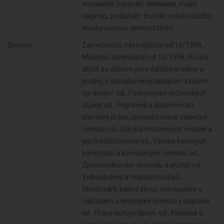
instalatéři, topenáři, obkladači, malíři,
lakýrníci, podlaháři, truhláři, ostatní služby,
stavbyvedoucí, demontážníci
Živnosti:
Zámečnictví, nástrojářství od 10/1998 ,
Malířství, natěračství od 10/1998 , Koupě
zboží za účelem jeho dalšího prodeje a
prodej, v rozsahu nevyžadujícím zvláštní
oprávnění. od , Poskytování technických
služeb od , Přípravné a dokončovací
stavební práce, specializované stavební
činnosti od , Údržba motorových vozidel a
jejich příslušenství od , Výroba kovových
konstrukcí a kovodělných výrobků od ,
Zprostředkování obchodu a služeb od ,
Velkoobchod a maloobchod od ,
Skladování, balení zboží, manipulace s
nákladem a technické činnosti v dopravě
od , Práce autojeřábem. od , Malířské a