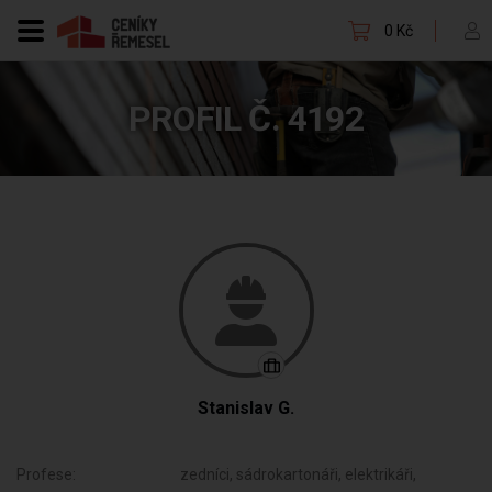
0 Kč
PROFIL Č. 4192
Stanislav G.
Profese:
zedníci, sádrokartonáři, elektrikáři,