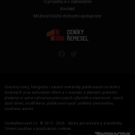
O projektu a o zakladateli
Kontakt
Možnosti bližší obchodní spolupráce
Všechny texty, fotografie i ostatní materiály publikované na těchto
stránkách jsou autorským dílem a v souladu s platnými právními
předpisy si autor vyhrazuje právo jejich výlučného vlastnictví. Jejich
další šíření, modifikace, publikování apod. podléhá písemnému
souhlasu autora.
CenikyRemesel.cz
© 2012 - 2026
Servis pro stavaře a stavebníky
Změnit souhlas s používáním cookies