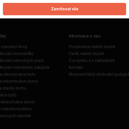
Zamítnout vše
žby
Informace o nás
o stavební firmy
Prezentace našich služeb
dkování řemeslníků
Ceník našich služeb
dkování samotných prací
O projektu a o zakladateli
dkování stavebních zakázek
Kontakt
a rekonstrukce bytu
Možnosti bližší obchodní spolupr
ka rekonstrukce domu
ka stavby domu
ukce bytů
 rekonstrukce domů
á videokonzultace
cenových nabídek