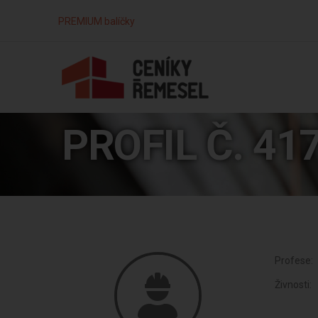
PREMIUM balíčky
PROFIL Č. 41
Profese:
Živnosti: