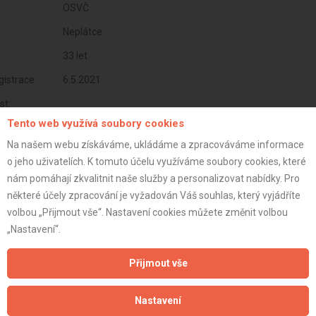
OSVČ
Neplátce
33 let
istrace:
6.5.2021
st:
Tento web využívá soubory cookies
Na našem webu získáváme, ukládáme a zpracováváme informace
o jeho uživatelích. K tomuto účelu využíváme soubory cookies, které
nám pomáhají zkvalitnit naše služby a personalizovat nabídky. Pro
některé účely zpracování je vyžadován Váš souhlas, který vyjádříte
volbou „Přijmout vše“. Nastavení cookies můžete změnit volbou
„Nastavení“.
Přijmout vše
Aktualizováno z portálu ARES dne 01.12.2024 07:30:09
Nastavení