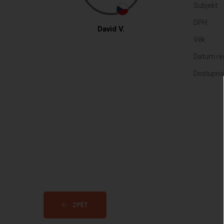
Subjekt:
DPH:
David V.
Věk:
Datum reg
Dostupno
ZPĚT