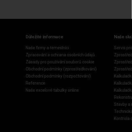
Důležité informace
Naše slu
Naše firmy a řemeslníci
Servis pr
Zpracování a ochrana osobních údajů
Zprostře
Zásady pro používání souborů cookie
Zprostře
Obchodní podmínky (zprostředkování)
Zprostře
Obchodní podmínky (rozpočtování)
Kalkulačk
Reference
Kalkulač
Naše excelové tabulky online
Kalkulač
Rekonstr
Stavby a
Technick
Kontrola 