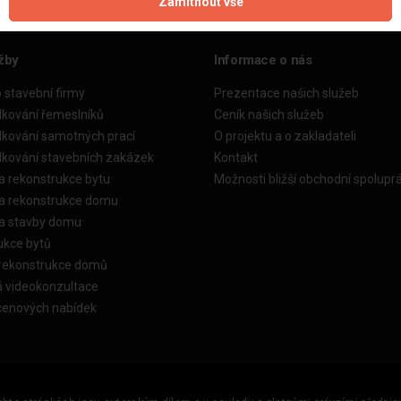
Zamítnout vše
žby
Informace o nás
o stavební firmy
Prezentace našich služeb
dkování řemeslníků
Ceník našich služeb
dkování samotných prací
O projektu a o zakladateli
dkování stavebních zakázek
Kontakt
a rekonstrukce bytu
Možnosti bližší obchodní spolupr
ka rekonstrukce domu
ka stavby domu
ukce bytů
 rekonstrukce domů
á videokonzultace
cenových nabídek