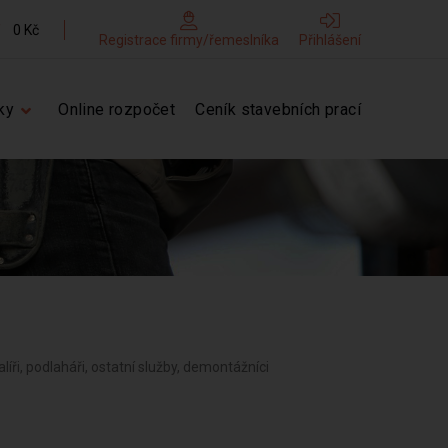
0 Kč
Registrace firmy/řemeslníka
Přihlášení
ky
Online rozpočet
Ceník stavebních prací
alíři, podlaháři, ostatní služby, demontážníci