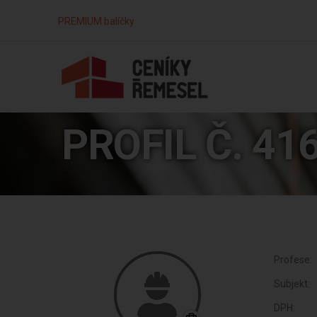
PREMIUM balíčky
PROFIL Č. 41
Profese:
Subjekt:
DPH: