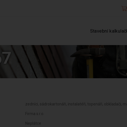
Stavební kalkulač
67
zedníci, sádrokartonáři, instalatéři, topenáři, obkladači, m
Firma s.r.o.
Neplátce