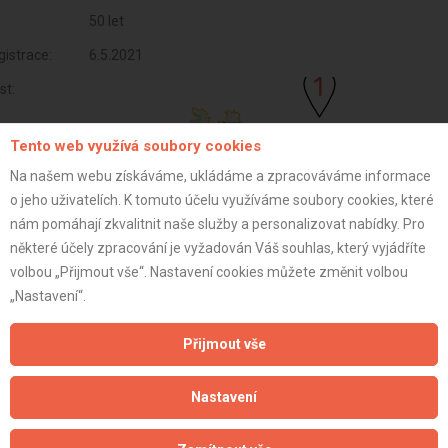
50 let
istrace:
6.5.2021
st:
Tento web využívá soubory cookies
Na našem webu získáváme, ukládáme a zpracováváme informace
o jeho uživatelích. K tomuto účelu využíváme soubory cookies, které
nám pomáhají zkvalitnit naše služby a personalizovat nabídky. Pro
některé účely zpracování je vyžadován Váš souhlas, který vyjádříte
volbou „Přijmout vše“. Nastavení cookies můžete změnit volbou
„Nastavení“.
Přijmout vše
Aktualizováno z portálu ARES dne 04.01.2024 23:45:05
Nastavení