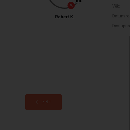
Věk:
Datum reg
Robert K.
Dostupno
ZPĚT