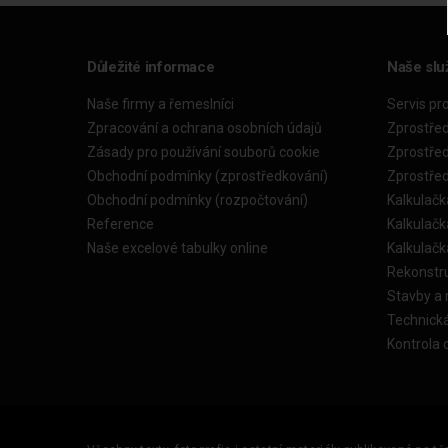
Důležité informace
Naše slu
Naše firmy a řemeslníci
Servis pr
Zpracování a ochrana osobních údajů
Zprostře
Zásady pro používání souborů cookie
Zprostře
Obchodní podmínky (zprostředkování)
Zprostře
Obchodní podmínky (rozpočtování)
Kalkulačk
Reference
Kalkulač
Naše excelové tabulky online
Kalkulač
Rekonstr
Stavby a
Technick
Kontrola 