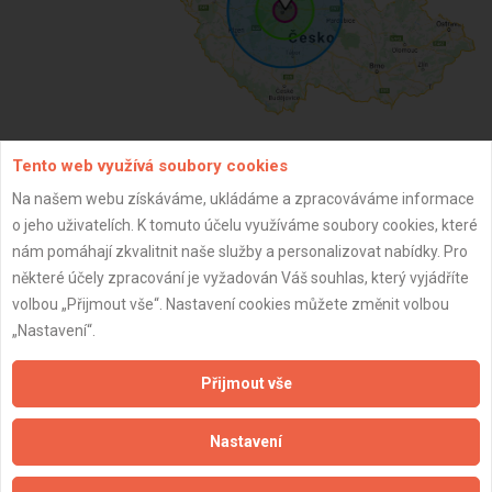
Tento web využívá soubory cookies
ZPĚT
Na našem webu získáváme, ukládáme a zpracováváme informace
o jeho uživatelích. K tomuto účelu využíváme soubory cookies, které
nám pomáhají zkvalitnit naše služby a personalizovat nabídky. Pro
Aktualizováno z portálu ARES dne 01.12.2025 23:30:03
některé účely zpracování je vyžadován Váš souhlas, který vyjádříte
volbou „Přijmout vše“. Nastavení cookies můžete změnit volbou
„Nastavení“.
Přijmout vše
Důležité informace
Naše firmy a řemeslníci
Nastavení
Zpracování a ochrana osobních údajů
Zásady pro používání souborů cookie