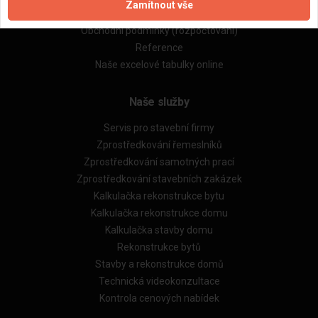
Zamítnout vše
Obchodní podmínky (zprostředkování)
Obchodní podmínky (rozpočtování)
Reference
Naše excelové tabulky online
Naše služby
Servis pro stavební firmy
Zprostředkování řemeslníků
Zprostředkování samotných prací
Zprostředkování stavebních zakázek
Kalkulačka rekonstrukce bytu
Kalkulačka rekonstrukce domu
Kalkulačka stavby domu
Rekonstrukce bytů
Stavby a rekonstrukce domů
Technická videokonzultace
Kontrola cenových nabídek