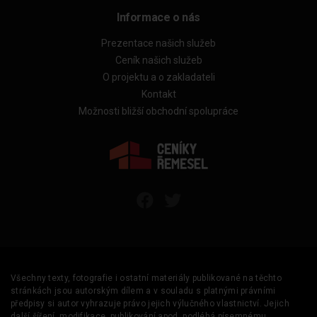
Informace o nás
Prezentace našich služeb
Ceník našich služeb
O projektu a o zakladateli
Kontakt
Možnosti bližší obchodní spolupráce
Všechny texty, fotografie i ostatní materiály publikované na těchto
stránkách jsou autorským dílem a v souladu s platnými právními
předpisy si autor vyhrazuje právo jejich výlučného vlastnictví. Jejich
další šíření, modifikace, publikování apod. podléhá písemnému