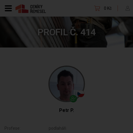
0 Kč
PROFIL Č. 414
Petr P.
Profese:
podlaháři