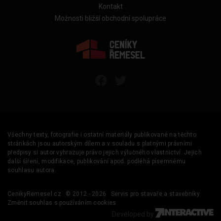
Kontakt
Možnosti bližší obchodní spolupráce
Všechny texty, fotografie i ostatní materiály publikované na těchto
stránkách jsou autorským dílem a v souladu s platnými právními
předpisy si autor vyhrazuje právo jejich výlučného vlastnictví. Jejich
další šíření, modifikace, publikování apod. podléhá písemnému
souhlasu autora.
CenikyRemesel.cz
© 2012 - 2026
Servis pro stavaře a stavebníky
Změnit souhlas s používáním cookies
Developed by