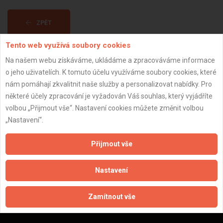
ZPĚT
Tento web využívá soubory cookies
Aktualizováno z portálu ARES dne 03.12.2024 03:30:07
Na našem webu získáváme, ukládáme a zpracováváme informace
o jeho uživatelích. K tomuto účelu využíváme soubory cookies, které
nám pomáhají zkvalitnit naše služby a personalizovat nabídky. Pro
některé účely zpracování je vyžadován Váš souhlas, který vyjádříte
volbou „Přijmout vše“. Nastavení cookies můžete změnit volbou
Důležité informace
„Nastavení“.
Naše firmy a řemeslníci
Přijmout vše
Zpracování a ochrana osobních údajů
Zásady pro používání souborů cookie
Nastavení
Obchodní podmínky (zprostředkování)
Obchodní podmínky (rozpočtování)
Zamítnout vše
Reference
Naše excelové tabulky online