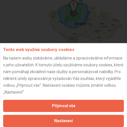
Tento web využívá soubory cookies
Na našem webu získáváme, ukládáme a zpracováváme informace
ZPĚT
o jeho uživatelích. K tomuto účelu využíváme soubory cookies, které
nám pomáhají zkvalitnit naše služby a personalizovat nabídky. Pro
některé účely zpracování je vyžadován Váš souhlas, který vyjádříte
Aktualizováno z portálu ARES dne 01.01.2024 01:30:12
volbou „Přijmout vše“. Nastavení cookies můžete změnit volbou
„Nastavení“.
Přijmout vše
Důležité informace
Nastavení
Naše firmy a řemeslníci