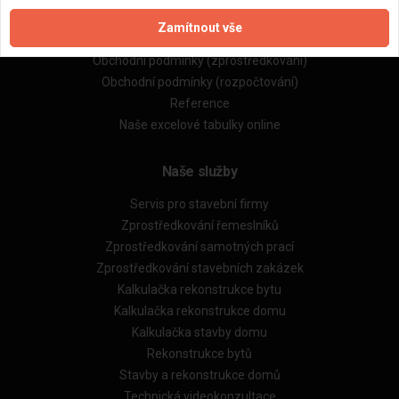
Zpracování a ochrana osobních údajů
Zamítnout vše
Zásady pro používání souborů cookie
Obchodní podmínky (zprostředkování)
Obchodní podmínky (rozpočtování)
Reference
Naše excelové tabulky online
Naše služby
Servis pro stavební firmy
Zprostředkování řemeslníků
Zprostředkování samotných prací
Zprostředkování stavebních zakázek
Kalkulačka rekonstrukce bytu
Kalkulačka rekonstrukce domu
Kalkulačka stavby domu
Rekonstrukce bytů
Stavby a rekonstrukce domů
Technická videokonzultace