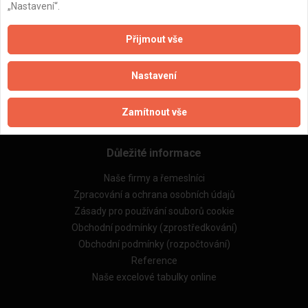
„Nastavení“.
ZPĚT
Přijmout vše
Aktualizováno z portálu ARES dne 03.12.2025 05:45:02
Nastavení
Zamítnout vše
Důležité informace
Naše firmy a řemeslníci
Zpracování a ochrana osobních údajů
Zásady pro používání souborů cookie
Obchodní podmínky (zprostředkování)
Obchodní podmínky (rozpočtování)
Reference
Naše excelové tabulky online