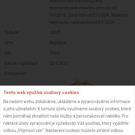
dokončovací stavební práce,
specializované stavební činnosti od
09/2018 , Zednictví od 07/2024 , Malířství,
lakýrnictví, natěračství od 07/2024
Subjekt:
OSVČ
DPH:
Neplátce
Věk:
39 let
Datum registrace:
22.4.2021
Dostupnost:
Tento web využívá soubory cookies
Na našem webu získáváme, ukládáme a zpracováváme informace
o jeho uživatelích. K tomuto účelu využíváme soubory cookies, které
nám pomáhají zkvalitnit naše služby a personalizovat nabídky. Pro
některé účely zpracování je vyžadován Váš souhlas, který vyjádříte
volbou „Přijmout vše“. Nastavení cookies můžete změnit volbou