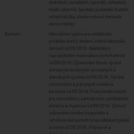
elektrikáři, instalatéři, topenáři, obkladači,
malíři, lakýrníci, tapetáři, podlaháři, truhláři,
ostatní služby, stavbyvedoucí, kominíci,
demontážníci
Živnosti:
Mimoškolní výchova a vzdělávání,
pořádání kurzů, školení, včetně lektorské
činnosti od 09/2018 , Nakládání s
reprodukčním materiálem lesních dřevin
od 09/2018 , Zpracování dřeva, výroba
dřevěných, korkových, proutěných a
slaměných výrobků od 09/2018 , Výroba
motorových a přípojných vozidel a
karoserií od 09/2018 , Poskytování služeb
pro zemědělství, zahradnictví, rybníkářství,
lesnictví a myslivost od 09/2018 , Činnost
odborného lesního hospodáře a
vyhotovování lesních hospodářských plánů
a osnov od 09/2018 , Přípravné a