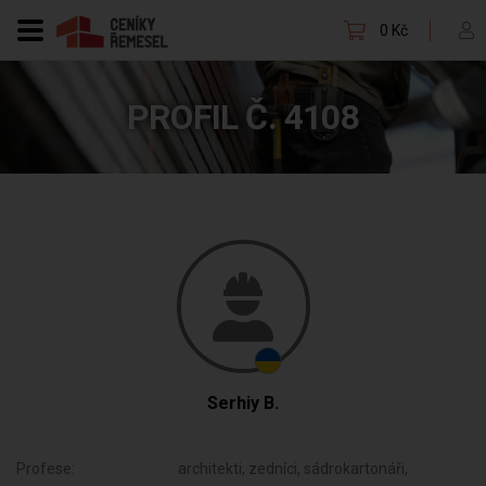
0 Kč
PROFIL Č. 4108
Serhiy B.
Profese:
architekti, zedníci, sádrokartonáři,