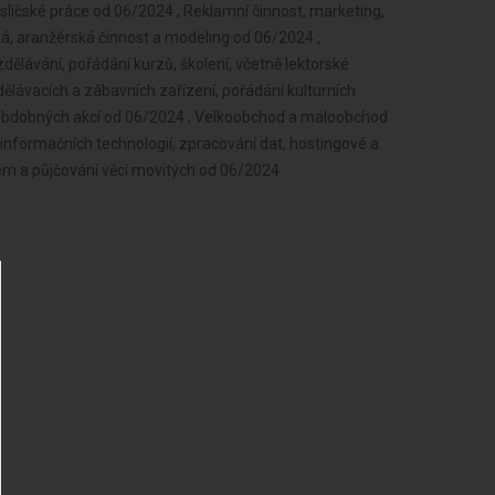
esličské práce od 06/2024 , Reklamní činnost, marketing,
á, aranžérská činnost a modeling od 06/2024 ,
dělávání, pořádání kurzů, školení, včetně lektorské
dělávacích a zábavních zařízení, pořádání kulturních
 a obdobných akcí od 06/2024 , Velkoobchod a maloobchod
 informačních technologií, zpracování dat, hostingové a
jem a půjčování věcí movitých od 06/2024