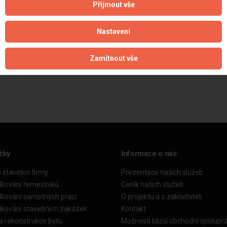
Přijmout vše
Nastavení
Zamítnout vše
Aktualizováno z portálu ARES dne 02.12.2025 23:00:03
žby
Informace o nás
o stavební firmy
Prezentace našich služeb
dkování řemeslníků
Ceník našich služeb
dkování samotných prací
O projektu a o zakladateli
dkování stavebních zakázek
Kontakt
a rekonstrukce bytu
Možnosti bližší obchodní spolupr