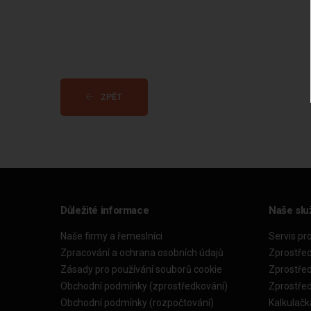
ZPĚT
Důležité informace
Naše slu
Naše firmy a řemeslníci
Servis pr
Zpracování a ochrana osobních údajů
Zprostře
Zásady pro používání souborů cookie
Zprostře
Obchodní podmínky (zprostředkování)
Zprostře
Obchodní podmínky (rozpočtování)
Kalkulačk