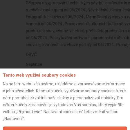
Příprava a vypracování technických návrhů, grafické a kr
mediální zastoupení od 06/2024 , Návrhářská, designérsk
Fotografické služby od 06/2024 , Mimoškolní výchova a vz
činnosti od 06/2024 , Provozování kulturních, kulturně-vz
produkcí, zábav, výstav, veletrhů, přehlídek, prodejních
od 06/2024 , Poskytování software, poradenství v oblasti
související činnosti a webové portály od 06/2024 , Proná
OSVČ
Neplátce
37 let
Tento web využívá soubory cookies
Na našem webu získáváme, ukládáme a zpracováváme informace
istrace:
19.4.2021
o jeho uživatelích. K tomuto účelu využíváme soubory cookies, které
st:
nám pomáhají zkvalitnit naše služby a personalizovat nabídky. Pro
některé účely zpracování je vyžadován Váš souhlas, který vyjádříte
volbou „Přijmout vše“. Nastavení cookies můžete změnit volbou
„Nastavení“.