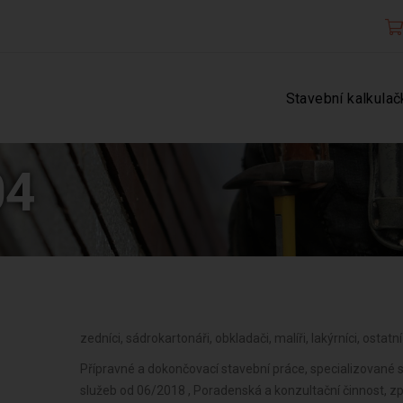
Stavební kalkulač
04
zedníci, sádrokartonáři, obkladači, malíři, lakýrníci, ostat
Přípravné a dokončovací stavební práce, specializované 
služeb od 06/2018 , Poradenská a konzultační činnost, z