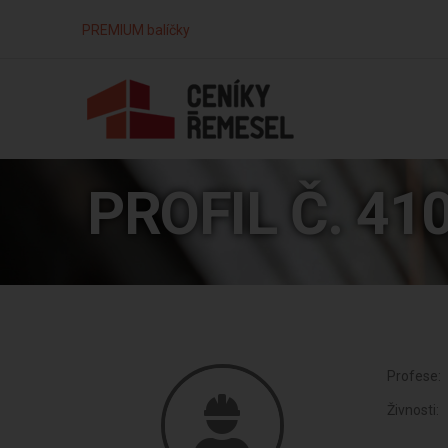
PREMIUM balíčky
PROFIL Č. 41
Profese:
Živnosti: