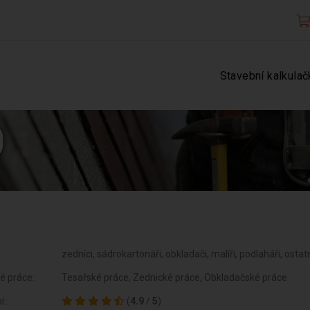
Stavební kalkulač
0
zedníci, sádrokartonáři, obkladači, malíři, podlaháři, ostat
é práce:
Tesařské práce, Zednické práce, Obkladačské práce
í:
(
4.9
/
5
)