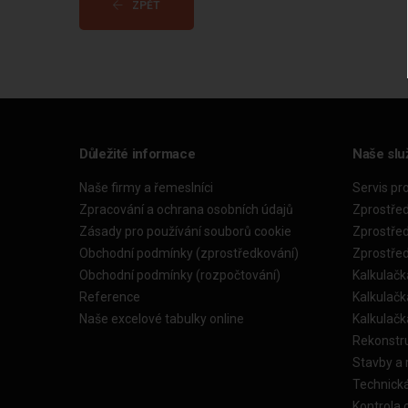
ZPĚT
Důležité informace
Naše slu
Naše firmy a řemeslníci
Servis pr
Zpracování a ochrana osobních údajů
Zprostře
Zásady pro používání souborů cookie
Zprostře
Obchodní podmínky (zprostředkování)
Zprostře
Obchodní podmínky (rozpočtování)
Kalkulačk
Reference
Kalkulač
Naše excelové tabulky online
Kalkulač
Rekonstr
Stavby a
Technick
Kontrola 