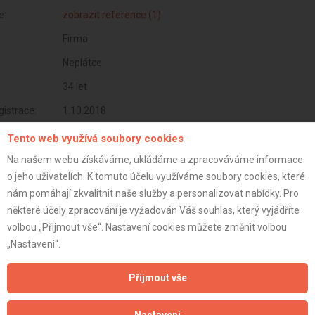
e:
zobrazit reference (1)
Firma
Neplátce
34 let
istrace:
1.10.2018
st:
Tento web využívá soubory cookies
Na našem webu získáváme, ukládáme a zpracováváme informace
o jeho uživatelích. K tomuto účelu využíváme soubory cookies, které
nám pomáhají zkvalitnit naše služby a personalizovat nabídky. Pro
některé účely zpracování je vyžadován Váš souhlas, který vyjádříte
volbou „Přijmout vše“. Nastavení cookies můžete změnit volbou
„Nastavení“.
Přijmout vše