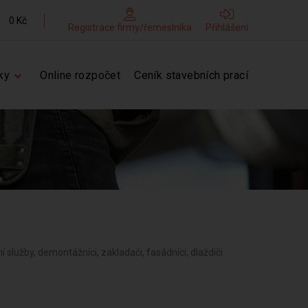
0 Kč
Registrace firmy/řemeslníka
Přihlášení
ky
Online rozpočet
Ceník stavebních prací
ní služby, demontážníci, zakladači, fasádníci, dlaždiči