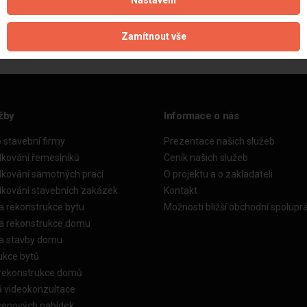
Nastavení
Aktualizováno z portálu ARES dne 21.09.2024 10:07:45
Zamítnout vše
žby
Informace o nás
o stavební firmy
Prezentace našich služeb
dkování řemeslníků
Ceník našich služeb
dkování samotných prací
O projektu a o zakladateli
dkování stavebních zakázek
Kontakt
a rekonstrukce bytu
Možnosti bližší obchodní spolupr
ka rekonstrukce domu
ka stavby domu
ukce bytů
 rekonstrukce domů
á videokonzultace
cenových nabídek