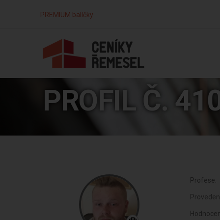
PREMIUM balíčky
PROFIL Č. 41
Profese:
Proveden
Hodnocen