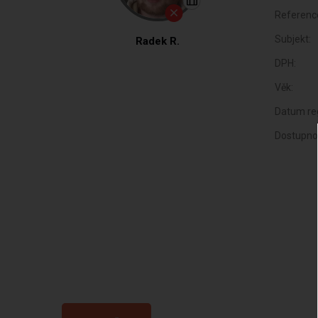
Referenc
Subjekt:
Radek R.
DPH:
Věk:
Datum reg
Dostupno