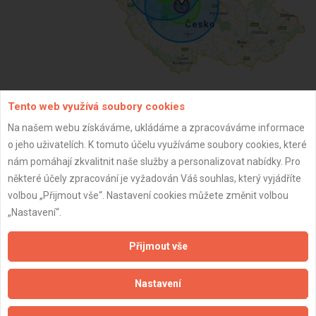
Tento web využívá soubory cookies
ZPĚT
Na našem webu získáváme, ukládáme a zpracováváme informace
o jeho uživatelích. K tomuto účelu využíváme soubory cookies, které
nám pomáhají zkvalitnit naše služby a personalizovat nabídky. Pro
Aktualizováno z portálu ARES dne 02.12.2025 21:30:01
některé účely zpracování je vyžadován Váš souhlas, který vyjádříte
volbou „Přijmout vše“. Nastavení cookies můžete změnit volbou
„Nastavení“.
Přijmout vše
Důležité informace
Naše firmy a řemeslníci
Nastavení
Zpracování a ochrana osobních údajů
Zásady pro používání souborů cookie