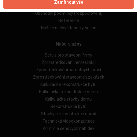
Zamítnout vše
Obchodní podmínky (zprostředkování)
Obchodní podmínky (rozpočtování)
Reference
Naše excelové tabulky online
Naše služby
Servis pro stavební firmy
Zprostředkování řemeslníků
Zprostředkování samotných prací
Zprostředkování stavebních zakázek
Kalkulačka rekonstrukce bytu
Kalkulačka rekonstrukce domu
Kalkulačka stavby domu
Rekonstrukce bytů
Stavby a rekonstrukce domů
Technická videokonzultace
Kontrola cenových nabídek