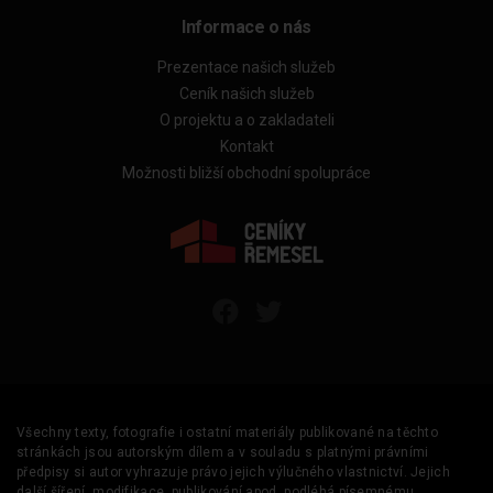
Informace o nás
Prezentace našich služeb
Ceník našich služeb
O projektu a o zakladateli
Kontakt
Možnosti bližší obchodní spolupráce
Všechny texty, fotografie i ostatní materiály publikované na těchto
stránkách jsou autorským dílem a v souladu s platnými právními
předpisy si autor vyhrazuje právo jejich výlučného vlastnictví. Jejich
další šíření, modifikace, publikování apod. podléhá písemnému