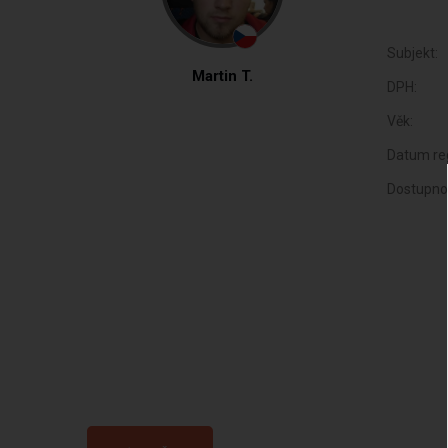
Subjekt:
Martin T.
DPH:
Věk:
Datum reg
Dostupno