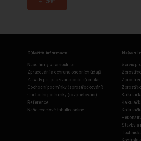
ZPĚT
Důležité informace
Naše slu
Naše firmy a řemeslníci
Servis pr
Zpracování a ochrana osobních údajů
Zprostře
Zásady pro používání souborů cookie
Zprostře
Obchodní podmínky (zprostředkování)
Zprostře
Obchodní podmínky (rozpočtování)
Kalkulačk
Reference
Kalkulač
Naše excelové tabulky online
Kalkulač
Rekonstr
Stavby a
Technick
Kontrola 