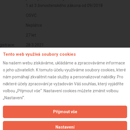
1 až 3 živnostenského zákona od 09/2018
OSVČ
Neplátce
27 let
istrace:
28.3.2021
Tento web využívá soubory cookies
st:
Na našem webu získáváme, ukládáme a zpracováváme informace
o jeho uživatelích. K tomuto účelu využíváme soubory cookies, které
nám pomáhají zkvalitnit naše služby a personalizovat nabídky. Pro
některé účely zpracování je vyžadován Váš souhlas, který vyjádříte
volbou „Přijmout vše“. Nastavení cookies můžete změnit volbou
„Nastavení“.
Přijmout vše
Nastavení