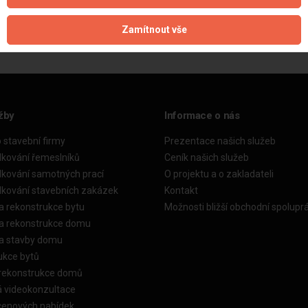
Aktualizováno z portálu ARES dne 31.12.2023 02:30:11
Zamítnout vše
žby
Informace o nás
o stavební firmy
Prezentace našich služeb
dkování řemeslníků
Ceník našich služeb
dkování samotných prací
O projektu a o zakladateli
dkování stavebních zakázek
Kontakt
a rekonstrukce bytu
Možnosti bližší obchodní spolupr
ka rekonstrukce domu
ka stavby domu
ukce bytů
 rekonstrukce domů
á videokonzultace
cenových nabídek