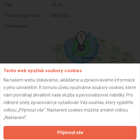
Věk:
34 let
Datum registrace:
28.3.2021
Dostupnost:
Tento web využívá soubory cookies
Na našem webu získáváme, ukládáme a zpracováváme informace
o jeho uživatelích. K tomuto účelu využíváme soubory cookies, které
nám pomáhají zkvalitnit naše služby a personalizovat nabídky. Pro
ZPĚT
některé účely zpracování je vyžadován Váš souhlas, který vyjádříte
volbou „Přijmout vše“. Nastavení cookies můžete změnit volbou
„Nastavení“.
Aktualizováno z portálu ARES dne 30.12.2023 14:30:14
Přijmout vše