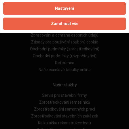
Nastavení
Důležité informace
Zamítnout vše
Naše firmy a řemeslníci
Zpracování a ochrana osobních údajů
Zásady pro používání souborů cookie
Obchodní podmínky (zprostředkování)
Obchodní podmínky (rozpočtování)
Reference
Naše excelové tabulky online
Naše služby
Servis pro stavební firmy
Zprostředkování řemeslníků
Zprostředkování samotných prací
Zprostředkování stavebních zakázek
Kalkulačka rekonstrukce bytu