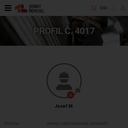
0 Kč
PROFIL Č. 4017
Josef M.
Profese:
zedníci, sádrokartonáři, instalatéři,