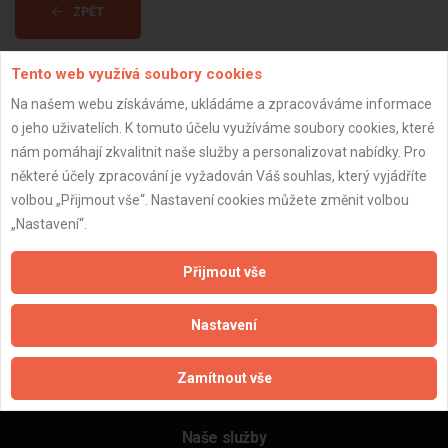
ZPĚT
Tento web využívá soubory cookies
Aktualizováno z portálu ARES dne 04.01.2024 14:45:07
Na našem webu získáváme, ukládáme a zpracováváme informace
o jeho uživatelích. K tomuto účelu využíváme soubory cookies, které
nám pomáhají zkvalitnit naše služby a personalizovat nabídky. Pro
některé účely zpracování je vyžadován Váš souhlas, který vyjádříte
volbou „Přijmout vše“. Nastavení cookies můžete změnit volbou
Důležité informace
„Nastavení“.
Naše firmy a řemeslníci
Zpracování a ochrana osobních údajů
Přijmout vše
Zásady pro používání souborů cookie
Obchodní podmínky (zprostředkování)
Nastavení
Obchodní podmínky (rozpočtování)
Reference
Zamítnout vše
Naše excelové tabulky online
Naše služby