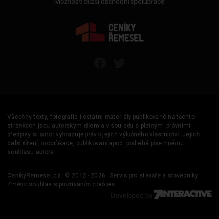
Možnosti bližší obchodní spolupráce
Všechny texty, fotografie i ostatní materiály publikované na těchto
stránkách jsou autorským dílem a v souladu s platnými právními
předpisy si autor vyhrazuje právo jejich výlučného vlastnictví. Jejich
další šíření, modifikace, publikování apod. podléhá písemnému
souhlasu autora.
CenikyRemesel.cz
© 2012 - 2026
Servis pro stavaře a stavebníky
Změnit souhlas s používáním cookies
Developed by