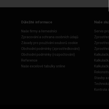
Důležité informace
Naše slu
Naše firmy a řemeslníci
Servis pr
Zpracování a ochrana osobních údajů
Zprostře
Zásady pro používání souborů cookie
Zprostře
Obchodní podmínky (zprostředkování)
Zprostře
Obchodní podmínky (rozpočtování)
Kalkulačk
Reference
Kalkulač
Naše excelové tabulky online
Kalkulač
Rekonstr
Stavby a
Technick
Kontrola 