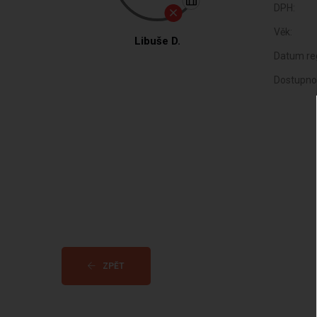
DPH:
Věk:
Libuše D.
Datum reg
Dostupno
ZPĚT