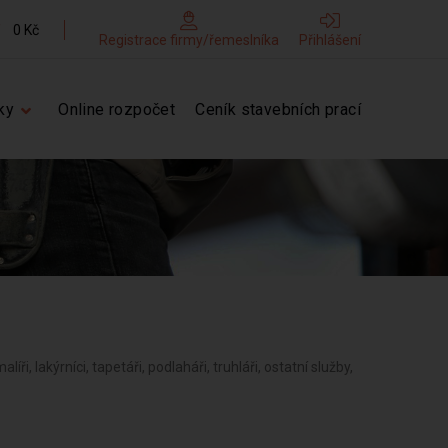
0 Kč
Registrace firmy/řemeslníka
Přihlášení
ky
Online rozpočet
Ceník stavebních prací
líři, lakýrníci, tapetáři, podlaháři, truhláři, ostatní služby,