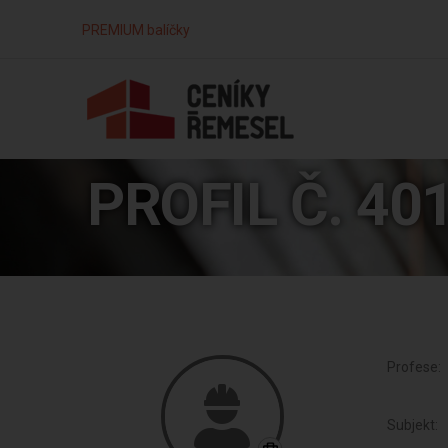
PREMIUM balíčky
PROFIL Č. 40
Profese:
Subjekt: