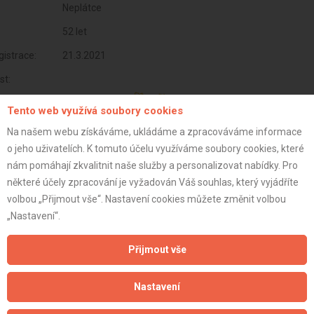
Neplátce
52 let
istrace:
21.3.2021
st:
Tento web využívá soubory cookies
Na našem webu získáváme, ukládáme a zpracováváme informace
o jeho uživatelích. K tomuto účelu využíváme soubory cookies, které
nám pomáhají zkvalitnit naše služby a personalizovat nabídky. Pro
některé účely zpracování je vyžadován Váš souhlas, který vyjádříte
volbou „Přijmout vše“. Nastavení cookies můžete změnit volbou
„Nastavení“.
Přijmout vše
Aktualizováno z portálu ARES dne 02.01.2024 23:00:10
Nastavení