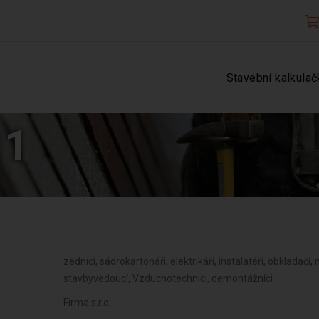
Stavební kalkulač
11
zedníci, sádrokartonáři, elektrikáři, instalatéři, obkladači, ma
stavbyvedoucí, Vzduchotechnici, demontážníci
Firma s.r.o.