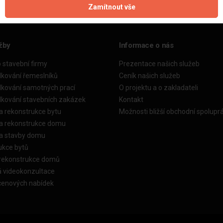
Zamítnout vše
žby
Informace o nás
o stavební firmy
Prezentace našich služeb
dkování řemeslníků
Ceník našich služeb
dkování samotných prací
O projektu a o zakladateli
dkování stavebních zakázek
Kontakt
a rekonstrukce bytu
Možnosti bližší obchodní spolupr
ka rekonstrukce domu
ka stavby domu
ukce bytů
 rekonstrukce domů
á videokonzultace
cenových nabídek