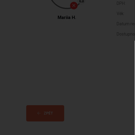
DPH:
Věk:
Mariia H.
Datum reg
Dostupno
ZPĚT