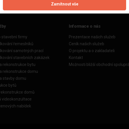
Zamítnout vše
žby
Informace o nás
o stavební firmy
Prezentace našich služeb
dkování řemeslníků
Ceník našich služeb
dkování samotných prací
O projektu a o zakladateli
dkování stavebních zakázek
Kontakt
a rekonstrukce bytu
Možnosti bližší obchodní spolupr
ka rekonstrukce domu
ka stavby domu
ukce bytů
 rekonstrukce domů
á videokonzultace
cenových nabídek