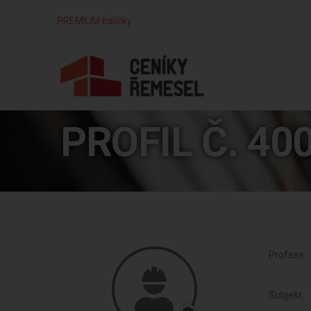
PREMIUM balíčky
PROFIL Č. 40
Profese:
Subjekt: