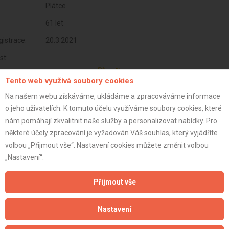
Plátce
61 let
istrace:
20.3.2021
st:
Tento web využívá soubory cookies
Na našem webu získáváme, ukládáme a zpracováváme informace
o jeho uživatelích. K tomuto účelu využíváme soubory cookies, které
nám pomáhají zkvalitnit naše služby a personalizovat nabídky. Pro
některé účely zpracování je vyžadován Váš souhlas, který vyjádříte
volbou „Přijmout vše“. Nastavení cookies můžete změnit volbou
„Nastavení“.
Přijmout vše
Aktualizováno z portálu ARES dne 31.12.2023 07:00:15
Nastavení