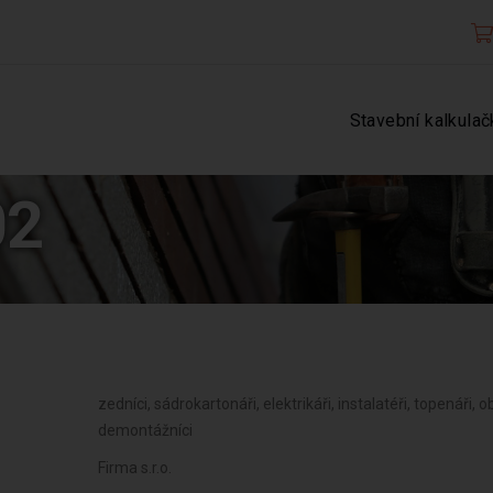
Stavební kalkulač
02
zedníci, sádrokartonáři, elektrikáři, instalatéři, topenáři, ob
demontážníci
Firma s.r.o.