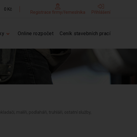
0 Kč
Registrace firmy/řemeslníka
Přihlášení
ky
Online rozpočet
Ceník stavebních prací
kladači, malíři, podlaháři, truhláři, ostatní služby,