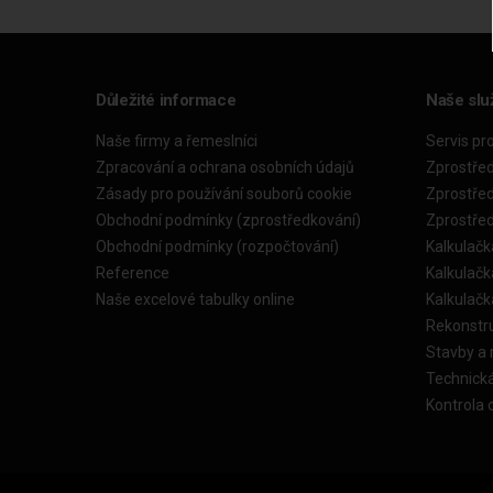
Důležité informace
Naše slu
Naše firmy a řemeslníci
Servis pr
Zpracování a ochrana osobních údajů
Zprostře
Zásady pro používání souborů cookie
Zprostře
Obchodní podmínky (zprostředkování)
Zprostře
Obchodní podmínky (rozpočtování)
Kalkulačk
Reference
Kalkulač
Naše excelové tabulky online
Kalkulač
Rekonstr
Stavby a
Technick
Kontrola 