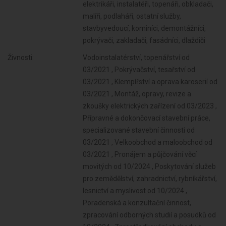
elektrikáři, instalatéři, topenáři, obkladači,
malíři, podlaháři, ostatní služby,
stavbyvedoucí, kominíci, demontážníci,
pokrývači, zakladači, fasádníci, dlaždiči
Živnosti:
Vodoinstalatérství, topenářství od
03/2021 , Pokrývačství, tesařství od
03/2021 , Klempířství a oprava karoserií od
03/2021 , Montáž, opravy, revize a
zkoušky elektrických zařízení od 03/2023 ,
Přípravné a dokončovací stavební práce,
specializované stavební činnosti od
03/2021 , Velkoobchod a maloobchod od
03/2021 , Pronájem a půjčování věcí
movitých od 10/2024 , Poskytování služeb
pro zemědělství, zahradnictví, rybníkářství,
lesnictví a myslivost od 10/2024 ,
Poradenská a konzultační činnost,
zpracování odborných studií a posudků od