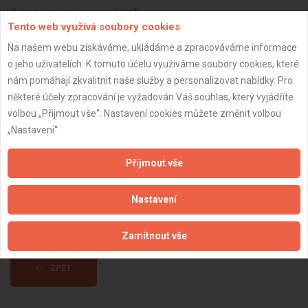
Subjekt:
OSVČ
Tento web využívá soubory cookies
DPH:
Neplátce
Na našem webu získáváme, ukládáme a zpracováváme informace
Věk:
28 let
o jeho uživatelích. K tomuto účelu využíváme soubory cookies, které
nám pomáhají zkvalitnit naše služby a personalizovat nabídky. Pro
Datum registrace:
19.3.2021
některé účely zpracování je vyžadován Váš souhlas, který vyjádříte
Dostupnost:
volbou „Přijmout vše“. Nastavení cookies můžete změnit volbou
„Nastavení“.
Přijmout vše
Nastavení
Zamítnout vše
ZPĚT