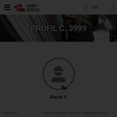
0 Kč
PROFIL Č. 3999
Marek V.
Profese:
tesaři, klempíři, zedníci, sádrokartonáři,