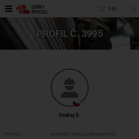
0 Kč
PROFIL Č. 3995
Ondřej Ď.
Profese:
architekti, zedníci, sádrokartonáři,