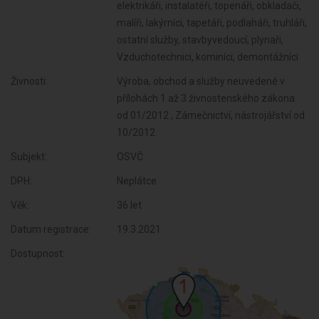
elektrikáři, instalatéři, topenáři, obkladači,
malíři, lakýrníci, tapetáři, podlaháři, truhláři,
ostatní služby, stavbyvedoucí, plynaři,
Vzduchotechnici, kominíci, demontážníci
Živnosti:
Výroba, obchod a služby neuvedené v
přílohách 1 až 3 živnostenského zákona
od 01/2012 , Zámečnictví, nástrojářství od
10/2012
Subjekt:
OSVČ
DPH:
Neplátce
Věk:
36 let
Datum registrace:
19.3.2021
Dostupnost: