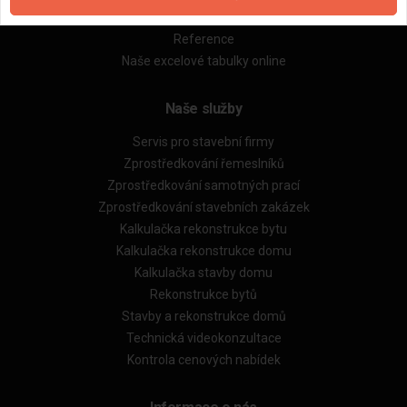
Obchodní podmínky (rozpočtování)
Reference
Naše excelové tabulky online
Naše služby
Servis pro stavební firmy
Zprostředkování řemeslníků
Zprostředkování samotných prací
Zprostředkování stavebních zakázek
Kalkulačka rekonstrukce bytu
Kalkulačka rekonstrukce domu
Kalkulačka stavby domu
Rekonstrukce bytů
Stavby a rekonstrukce domů
Technická videokonzultace
Kontrola cenových nabídek