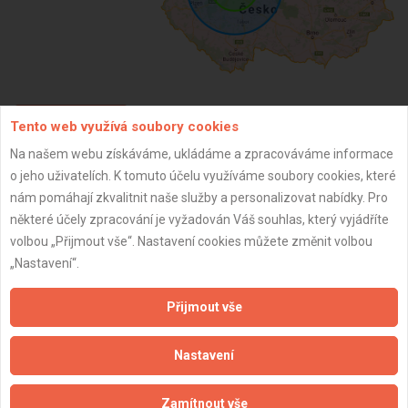
Tento web využívá soubory cookies
ZPĚT
Na našem webu získáváme, ukládáme a zpracováváme informace
o jeho uživatelích. K tomuto účelu využíváme soubory cookies, které
Aktualizováno z portálu ARES dne 29.12.2023 21:15:07
nám pomáhají zkvalitnit naše služby a personalizovat nabídky. Pro
některé účely zpracování je vyžadován Váš souhlas, který vyjádříte
volbou „Přijmout vše“. Nastavení cookies můžete změnit volbou
„Nastavení“.
Důležité informace
Přijmout vše
Naše firmy a řemeslníci
Nastavení
Zpracování a ochrana osobních údajů
Zásady pro používání souborů cookie
Zamítnout vše
Obchodní podmínky (zprostředkování)