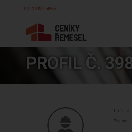
PREMIUM balíčky
PROFIL Č. 39
Profese:
Živnosti: