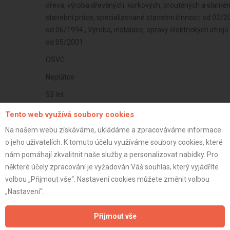
dřeva, výroba dřevěných, korkových, proutěných a slamě
stavební práce, specializované stavební činnosti od 02/2
od 06/1994 , Výroba, instalace, opravy elektrických strojů
od 05/2001
OSVČ
Neplátce
53 let
istrace:
16.3.2021
Tento web využívá soubory cookies
st:
Na našem webu získáváme, ukládáme a zpracováváme informace
o jeho uživatelích. K tomuto účelu využíváme soubory cookies, které
nám pomáhají zkvalitnit naše služby a personalizovat nabídky. Pro
některé účely zpracování je vyžadován Váš souhlas, který vyjádříte
volbou „Přijmout vše“. Nastavení cookies můžete změnit volbou
„Nastavení“.
Přijmout vše