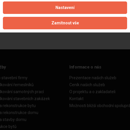
Nastavení
Aktualizováno z portálu ARES dne 31.12.2024 21:45:06
Zamítnout vše
žby
Informace o nás
o stavební firmy
Prezentace našich služeb
dkování řemeslníků
Ceník našich služeb
dkování samotných prací
O projektu a o zakladateli
dkování stavebních zakázek
Kontakt
a rekonstrukce bytu
Možnosti bližší obchodní spolupr
ka rekonstrukce domu
ka stavby domu
ukce bytů