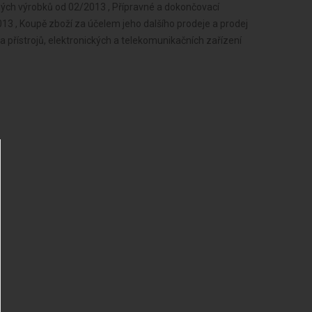
ných výrobků od 02/2013 , Přípravné a dokončovací
013 , Koupě zboží za účelem jeho dalšího prodeje a prodej
 a přístrojů, elektronických a telekomunikačních zařízení