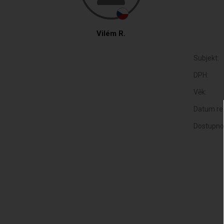
Vilém R.
Subjekt:
DPH:
Věk:
Datum reg
Dostupno