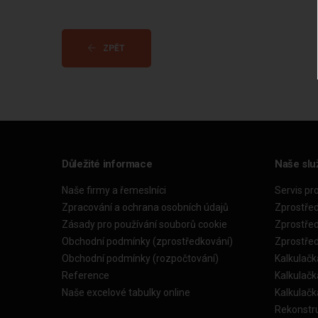
ZPĚT
Důležité informace
Naše slu
Naše firmy a řemeslníci
Servis pr
Zpracování a ochrana osobních údajů
Zprostře
Zásady pro používání souborů cookie
Zprostře
Obchodní podmínky (zprostředkování)
Zprostře
Obchodní podmínky (rozpočtování)
Kalkulačk
Reference
Kalkulač
Naše excelové tabulky online
Kalkulač
Rekonstr