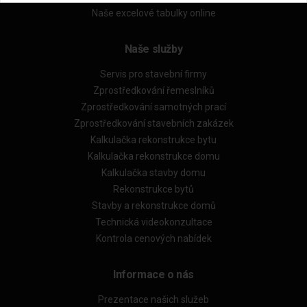
Naše excelové tabulky online
Naše služby
Servis pro stavební firmy
Zprostředkování řemeslníků
Zprostředkování samotných prací
Zprostředkování stavebních zakázek
Kalkulačka rekonstrukce bytu
Kalkulačka rekonstrukce domu
Kalkulačka stavby domu
Rekonstrukce bytů
Stavby a rekonstrukce domů
Technická videokonzultace
Kontrola cenových nabídek
Informace o nás
Prezentace našich služeb