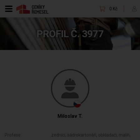
0 Kč
PROFIL Č. 3977
Miloslav T.
Profese:
zedníci, sádrokartonáři, obkladači, malíři,