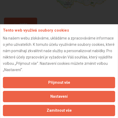
ZPĚT
Tento web využívá soubory cookies
Na našem webu získáváme, ukládáme a zpracováváme informace
Aktualizováno z portálu ARES dne 02.12.2024 23:45:06
o jeho uživatelích. K tomuto účelu využíváme soubory cookies, které
nám pomáhají zkvalitnit naše služby a personalizovat nabídky. Pro
některé účely zpracování je vyžadován Váš souhlas, který vyjádříte
volbou „Přijmout vše“. Nastavení cookies můžete změnit volbou
„Nastavení“.
Důležité informace
Přijmout vše
Naše firmy a řemeslníci
Zpracování a ochrana osobních údajů
Nastavení
Zásady pro používání souborů cookie
Obchodní podmínky (zprostředkování)
Zamítnout vše
Obchodní podmínky (rozpočtování)
Reference