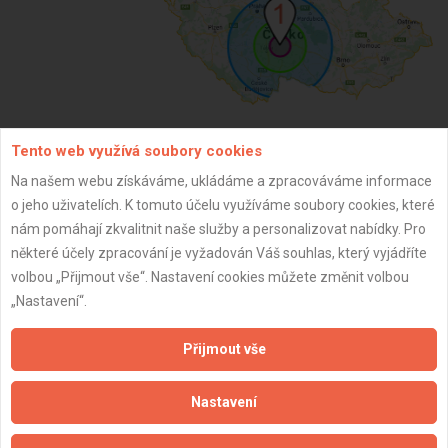
Tento web využívá soubory cookies
ZPĚT
Na našem webu získáváme, ukládáme a zpracováváme informace
o jeho uživatelích. K tomuto účelu využíváme soubory cookies, které
nám pomáhají zkvalitnit naše služby a personalizovat nabídky. Pro
Aktualizováno z portálu ARES dne 01.01.2024 16:15:11
některé účely zpracování je vyžadován Váš souhlas, který vyjádříte
volbou „Přijmout vše“. Nastavení cookies můžete změnit volbou
„Nastavení“.
Přijmout vše
Důležité informace
Naše firmy a řemeslníci
Nastavení
Zpracování a ochrana osobních údajů
Zásady pro používání souborů cookie