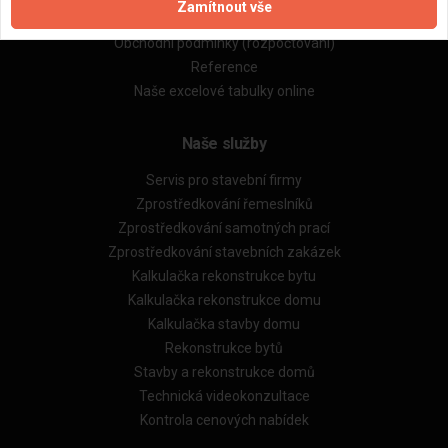
Zamítnout vše
Obchodní podmínky (zprostředkování)
Obchodní podmínky (rozpočtování)
Reference
Naše excelové tabulky online
Naše služby
Servis pro stavební firmy
Zprostředkování řemeslníků
Zprostředkování samotných prací
Zprostředkování stavebních zakázek
Kalkulačka rekonstrukce bytu
Kalkulačka rekonstrukce domu
Kalkulačka stavby domu
Rekonstrukce bytů
Stavby a rekonstrukce domů
Technická videokonzultace
Kontrola cenových nabídek