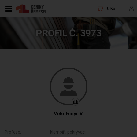
0 Kč
PROFIL Č. 3973
Volodymyr V.
Profese:
klempíři, pokrývači