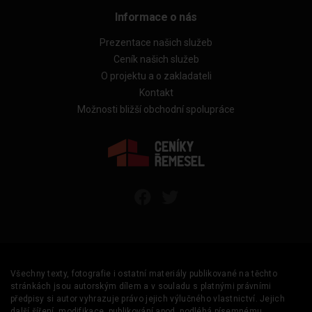
Informace o nás
Prezentace našich služeb
Ceník našich služeb
O projektu a o zakladateli
Kontakt
Možnosti bližší obchodní spolupráce
Všechny texty, fotografie i ostatní materiály publikované na těchto
stránkách jsou autorským dílem a v souladu s platnými právními
předpisy si autor vyhrazuje právo jejich výlučného vlastnictví. Jejich
další šíření, modifikace, publikování apod. podléhá písemnému