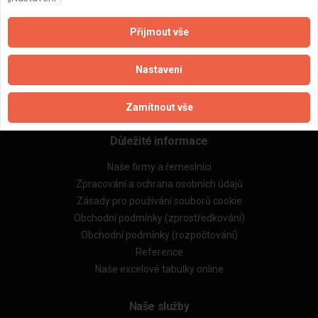
ZPĚT
Přijmout vše
Aktualizováno z portálu ARES dne 03.12.2025 01:15:03
Nastavení
Zamítnout vše
Důležité informace
Naše firmy a řemeslníci
Zpracování a ochrana osobních údajů
Zásady pro používání souborů cookie
Obchodní podmínky (zprostředkování)
Obchodní podmínky (rozpočtování)
Reference
Naše excelové tabulky online
Naše služby