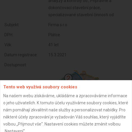
analýzy a kontroly od , Přípravné a
dokončovací stavební práce,
specializované stavební činnosti od
Subjekt:
Firma s.r.o.
DPH:
Plátce
Věk:
41 let
Datum registrace:
15.3.2021
Dostupnost:
Tento web využívá soubory cookies
Na našem webu získáváme, ukládáme a zpracováváme informace
o jeho uživatelích. K tomuto účelu využíváme soubory cookies, které
nám pomáhají zkvalitnit naše služby a personalizovat nabídky. Pro
některé účely zpracování je vyžadován Váš souhlas, který vyjádříte
volbou „Přijmout vše“. Nastavení cookies můžete změnit volbou
„Nastavení“.