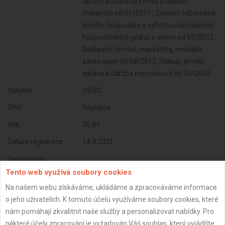
úpravy a svařování kovů a dalších
materiálů od 01/2011 , Činnost odborného
lesního hospodáře a vyhotovování lesních
hospodářských plánů a osnov od 07/2012 ,
Reklamní činnost, marketing, mediální
zastoupení od 08/2012 , Nákup, prodej,
správa a údržba nemovitostí od 03/2020
Subjekt:
OSVČ
DPH:
Neplátce
Věk:
36 let
Datum registrace:
14.3.2021
Dostupnost:
Tento web využívá soubory cookies
Na našem webu získáváme, ukládáme a zpracováváme informace
o jeho uživatelích. K tomuto účelu využíváme soubory cookies, které
nám pomáhají zkvalitnit naše služby a personalizovat nabídky. Pro
některé účely zpracování je vyžadován Váš souhlas, který vyjádříte