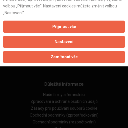
volbou „Přijmout vše“. Nastavení cookies můžete změnit volbou
„Nastavení“.
Přijmout vše
ZPĚT
Nastavení
Aktualizováno z portálu ARES dne 01.12.2024 03:30:08
Zamítnout vše
Důležité informace
Naše firmy a řemeslníci
Zpracování a ochrana osobních údajů
Zásady pro používání souborů cookie
Obchodní podmínky (zprostředkování)
Obchodní podmínky (rozpočtování)