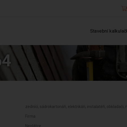
Stavební kalkulač
64
zedníci, sádrokartonáři, elektrikáři, instalatéři, obkladači,
Firma
Neplátce