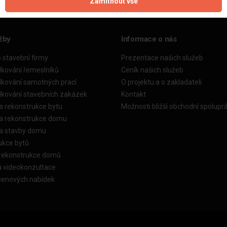
Zamítnout vše
žby
Informace o nás
o stavební firmy
Prezentace našich služeb
dkování řemeslníků
Ceník našich služeb
dkování samotných prací
O projektu a o zakladateli
dkování stavebních zakázek
Kontakt
a rekonstrukce bytu
Možnosti bližší obchodní spolupr
ka rekonstrukce domu
ka stavby domu
ukce bytů
 rekonstrukce domů
á videokonzultace
cenových nabídek