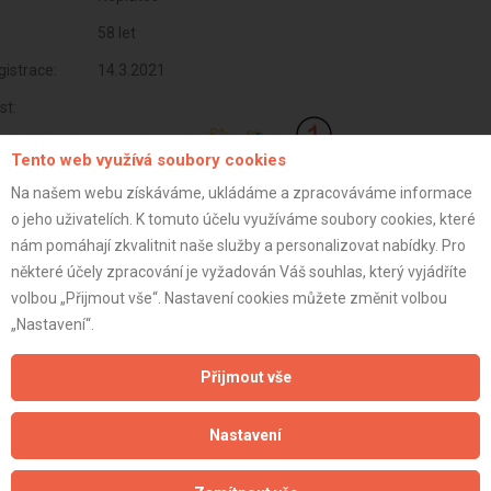
58 let
istrace:
14.3.2021
st:
Tento web využívá soubory cookies
Na našem webu získáváme, ukládáme a zpracováváme informace
o jeho uživatelích. K tomuto účelu využíváme soubory cookies, které
nám pomáhají zkvalitnit naše služby a personalizovat nabídky. Pro
některé účely zpracování je vyžadován Váš souhlas, který vyjádříte
volbou „Přijmout vše“. Nastavení cookies můžete změnit volbou
„Nastavení“.
Přijmout vše
Aktualizováno z portálu ARES dne 05.01.2024 06:45:07
Nastavení