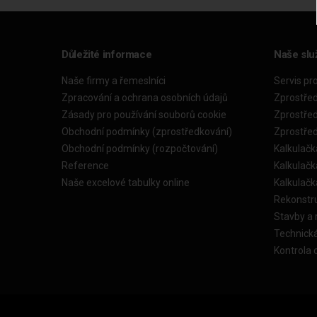
Důležité informace
Naše slu
Naše firmy a řemeslníci
Servis pr
Zpracování a ochrana osobních údajů
Zprostře
Zásady pro používání souborů cookie
Zprostře
Obchodní podmínky (zprostředkování)
Zprostře
Obchodní podmínky (rozpočtování)
Kalkulačk
Reference
Kalkulač
Naše excelové tabulky online
Kalkulač
Rekonstr
Stavby a
Technick
Kontrola 