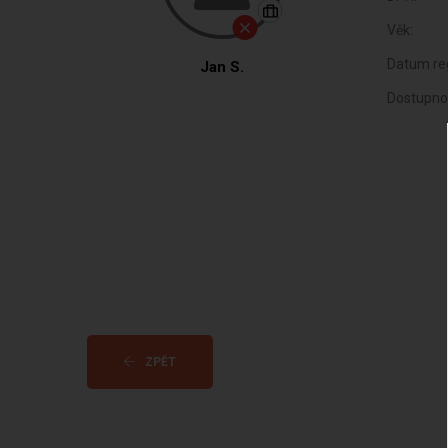
Věk:
Datum reg
Jan S.
Dostupno
ZPĚT