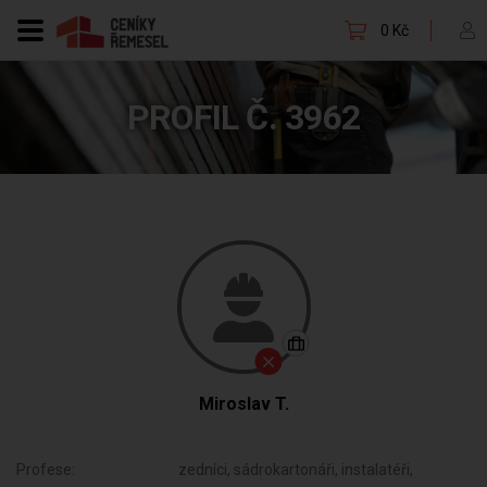
0 Kč
PROFIL Č. 3962
Miroslav T.
Profese:
zedníci, sádrokartonáři, instalatéři,