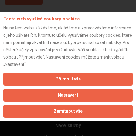
Tento web využívá soubory cookies
Aktualizováno z portálu ARES dne 05.01.2024 00:45:05
Na našem webu získáváme, ukládáme a zpracováváme informace
o jeho uživatelích. K tomuto účelu využíváme soubory cookies, které
nám pomáhají zkvalitnit naše služby a personalizovat nabídky. Pro
některé účely zpracování je vyžadován Váš souhlas, který vyjádříte
Důležité informace
volbou „Přijmout vše“. Nastavení cookies můžete změnit volbou
„Nastavení“.
Naše firmy a řemeslníci
Zpracování a ochrana osobních údajů
Přijmout vše
Zásady pro používání souborů cookie
Obchodní podmínky (zprostředkování)
Nastavení
Obchodní podmínky (rozpočtování)
Reference
Naše excelové tabulky online
Zamítnout vše
Naše služby