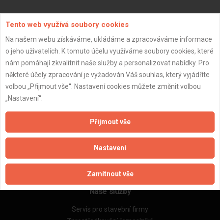
Aktualizováno z portálu ARES dne 04.01.2024 17:45:07
Tento web využívá soubory cookies
Na našem webu získáváme, ukládáme a zpracováváme informace
o jeho uživatelích. K tomuto účelu využíváme soubory cookies, které
nám pomáhají zkvalitnit naše služby a personalizovat nabídky. Pro
některé účely zpracování je vyžadován Váš souhlas, který vyjádříte
Důležité informace
volbou „Přijmout vše“. Nastavení cookies můžete změnit volbou
Naše firmy a řemeslníci
„Nastavení“.
Zpracování a ochrana osobních údajů
Zásady pro používání souborů cookie
Přijmout vše
Obchodní podmínky (zprostředkování)
Obchodní podmínky (rozpočtování)
Nastavení
Reference
Naše excelové tabulky online
Zamítnout vše
Naše služby
Servis pro stavební firmy