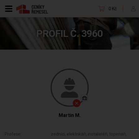
0 Kč
PROFIL Č. 3960
Martin M.
Profese:
zedníci, elektrikáři, instalatéři, topenáři,