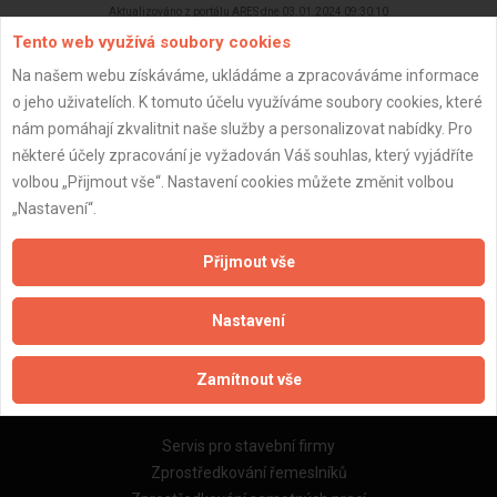
Aktualizováno z portálu ARES dne 03.01.2024 09:30:10
Tento web využívá soubory cookies
Na našem webu získáváme, ukládáme a zpracováváme informace
o jeho uživatelích. K tomuto účelu využíváme soubory cookies, které
nám pomáhají zkvalitnit naše služby a personalizovat nabídky. Pro
Důležité informace
některé účely zpracování je vyžadován Váš souhlas, který vyjádříte
volbou „Přijmout vše“. Nastavení cookies můžete změnit volbou
Naše firmy a řemeslníci
„Nastavení“.
Zpracování a ochrana osobních údajů
Zásady pro používání souborů cookie
Přijmout vše
Obchodní podmínky (zprostředkování)
Obchodní podmínky (rozpočtování)
Nastavení
Reference
Naše excelové tabulky online
Zamítnout vše
Naše služby
Servis pro stavební firmy
Zprostředkování řemeslníků